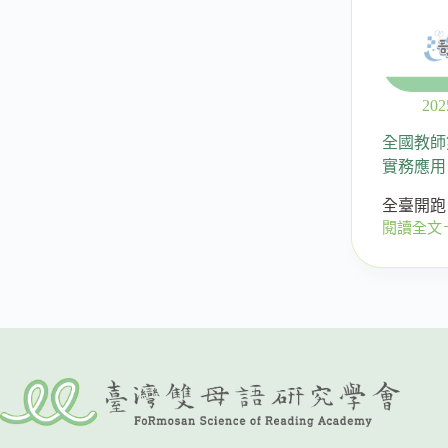
202
全國教師
實務應用
全臺開跑
閱讀全文
全
國
教
師
雙
語
教
學
研
習
｜