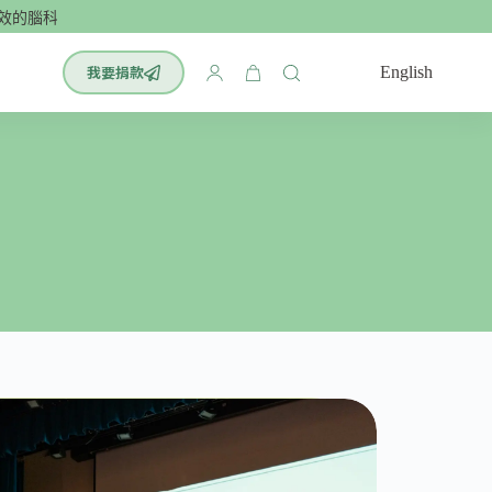
的腦科學單字書：小學英文700單🌟
我要捐款
English
購
物
車