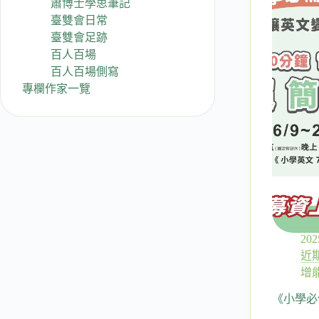
蕭博士學思筆記
臺雙會日常
臺雙會足跡
百人百場
百人百場側寫
專欄作家一覽
202
近
增
《小學必