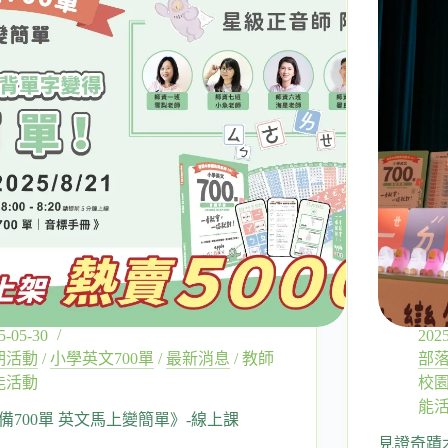
5-05-30
2025
期活動
/
小學英文700單
/
最新消息
/
教師
部
能活動
校
能
備700單 英文馬上變簡單》-線上課
見證奇蹟