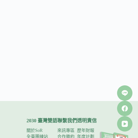
2030 臺灣雙語
聯繫我們
透明責信
關於SoR
來訊專區
歷年財報
全臺團練站
合作邀約
年度計劃