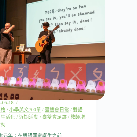
-05-18
落格
/
小學英文700單
/
臺雙會日常
/
雙語
園生活化
/
近期活動
/
臺雙會足跡
/
教師增
活動
木元年：在雙語國家誕生之前