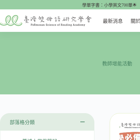
跳
🌟快來看看！最有效的腦科學單字書：小學英文700單🌟
至
主
最新消息
關
要
內
容
教師增能活動
部落格分類