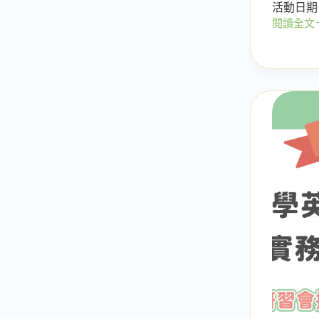
活動日期：
閱讀全文
《小
學
必
備
700
單
英
文
馬
上
變
簡
單》-
線
上
課