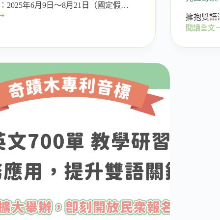
2025年6月9日～8月21日（國定假…
擁抱雙語
閱讀全文
見
證
奇
蹟
木
元
年：
在
雙
語
國
家
誕
生
之
前