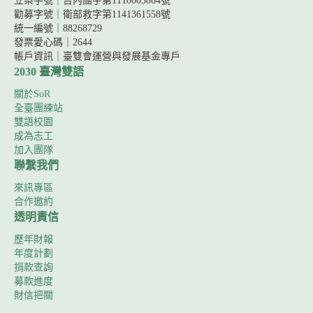
立案字號｜台內團字第1110005864號
勸募字號｜
衛部救字第1141361558號
統一編號｜88268729
發票愛心碼｜2644
帳戶資訊｜
臺雙會運營與發展基金專戶
2030 臺灣雙語
關於SoR
全臺團練站
雙語校園
成為志工
加入團隊
聯繫我們
來訊專區
合作邀約
透明責信
歷年財報
年度計劃
捐款查詢
募款進度
財信把關