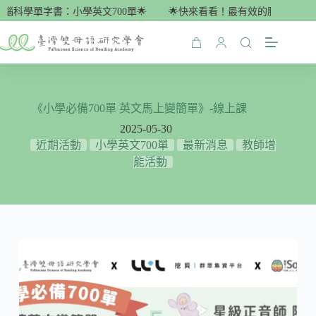
跳
科學單字書：小學英文700單🌟
🌟快來看看！最有效的腦科學單字書：
至
主
購
要
物
內
車
容
《小學必備700單 英文馬上變簡單》-線上課
2025-05-30
近期活動
小學英文700單
最新消息
教師增
能活動