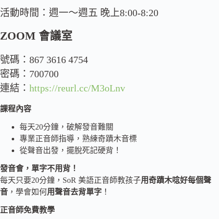
活動時間：週一～週五 晚上8:00-8:20
ZOOM 會議室
號碼：867 3616 4754
密碼：700700
連結：
https://reurl.cc/M3oLnv
課程內容
每天20分鐘，破解發音難關
專業正音師指導，熟練奇蹟木音標
從聲音出發，擺脫死記硬背！
發音會，單字不用背！
每天只要20分鐘，SoR 美語正音師教孩子
用奇蹟木唸好每個聲
音
，學會如何
用聲音去背單字
！
正音師免費教學