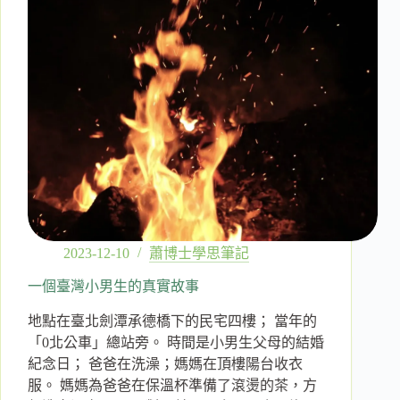
2023-12-10
蕭博士學思筆記
一個臺灣小男生的真實故事
地點在臺北劍潭承德橋下的民宅四樓； 當年的
「0北公車」總站旁。 時間是小男生父母的結婚
紀念日； 爸爸在洗澡；媽媽在頂樓陽台收衣
服。 媽媽為爸爸在保溫杯準備了滾燙的茶，方