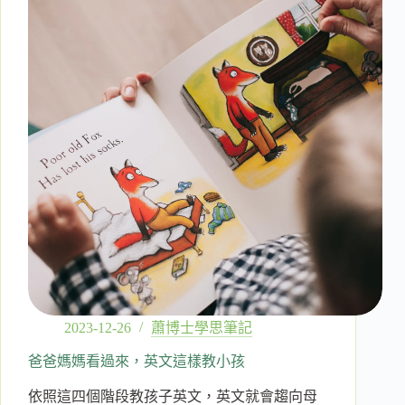
真
相
與
假
象
2023-12-26
蕭博士學思筆記
爸爸媽媽看過來，英文這樣教小孩
依照這四個階段教孩子英文，英文就會趨向母