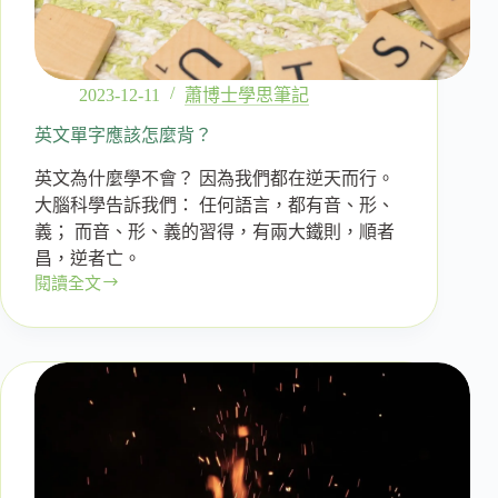
2023-12-11
蕭博士學思筆記
英文單字應該怎麼背？
英文為什麼學不會？ 因為我們都在逆天而行。
大腦科學告訴我們： 任何語言，都有音、形、
義； 而音、形、義的習得，有兩大鐵則，順者
昌，逆者亡。
閱讀全文
英
文
單
字
應
該
怎
麼
背？