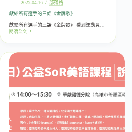
2025-04-16
部落格
獻給所有選手的三語《金牌歌》
獻給所有選手的三語《金牌歌》 看到運動員…
閱讀全文
獻
給
所
有
選
手
的
三
語
《金
牌
歌》