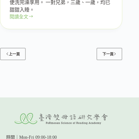
便洗完澡享用。 一對兄弟，三歲、一歲，均已
甜甜入睡。
閱讀全文
一
個
臺
灣
小
男
上一頁
下一頁
生
的
真
實
故
事
時間｜Mon-Fri 09:00-18:00