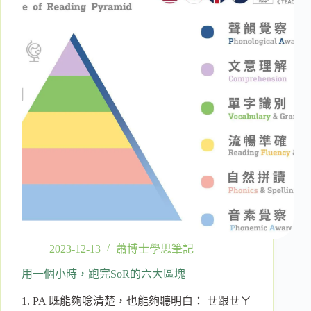
跟
終
點，
都
是
聲
音
的
聽
辨
跟
模
仿
2023-12-13
蕭博士學思筆記
用一個小時，跑完SoR的六大區塊
1. PA 既能夠唸清楚，也能夠聽明白： ㄝ跟ㄝㄚ