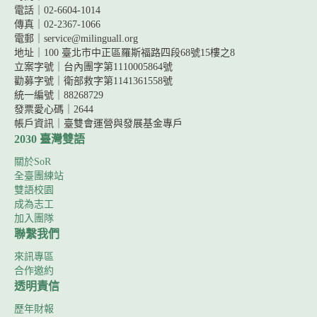
電話｜02-6604-1014
傳真｜02-2367-1066
電郵｜service@milinguall.org
地址｜100 臺北市中正區羅斯福路四段68號15樓之8
立案字號｜台內團字第1110005864號
勸募字號｜
衛部救字第1141361558號
統一編號｜88268729
發票愛心碼｜2644
帳戶資訊｜
臺雙會運營與發展基金專戶
2030 臺灣雙語
關於SoR
全臺團練站
雙語校園
成為志工
加入團隊
聯繫我們
來訊專區
合作邀約
透明責信
歷年財報