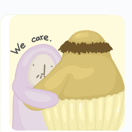
蕭博士學思筆記
臺雙會日常
臺雙會足跡
百人百場
百人百場側寫
專欄作家一覽