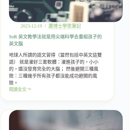
2023-12-19
蕭博士學思筆記
SoR 英文教學法就是用尖端科學去重組孩子的
英文腦
地球人所謂的語文習得（當然包括中英文這雙
語） 就是灌好三套軟體：灌進孩子的，小小
的，還沒發育完全的大腦； 然後避開三種風
險：三種幾乎所有孩子都沒能成功避開的風
險。
閱讀全文
SoR
英
文
教
學
法
就