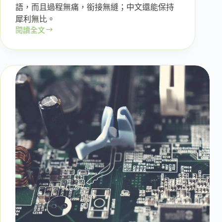
語，而且過程無痛，銜接無縫；中文還能保持
犀利無比。
閱讀全文
爸
爸
媽
媽
看
過
來，
英
文
這
樣
教
小
孩