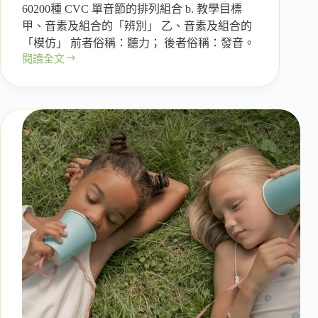
60200種 CVC 單音節的排列組合 b. 教學目標
甲、音素及組合的「辨別」 乙、音素及組合的
「模仿」 前者俗稱：聽力； 後者俗稱：發音。
閱讀全文
有
人
在
用
心
領
受，
在
下
就
傾
囊
相
授