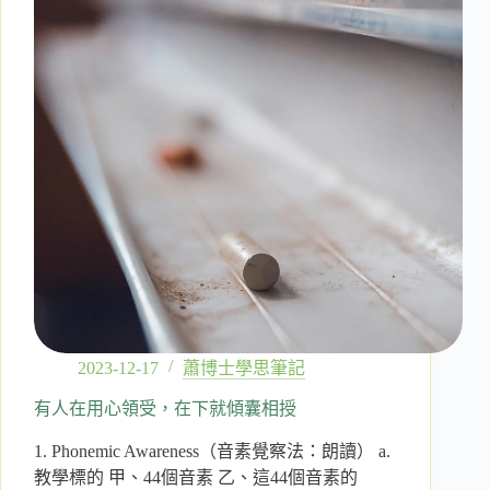
是
用
尖
端
科
學
去
重
組
孩
子
的
英
文
腦
2023-12-17
蕭博士學思筆記
有人在用心領受，在下就傾囊相授
1. Phonemic Awareness（音素覺察法：朗讀） a.
教學標的 甲、44個音素 乙、這44個音素的