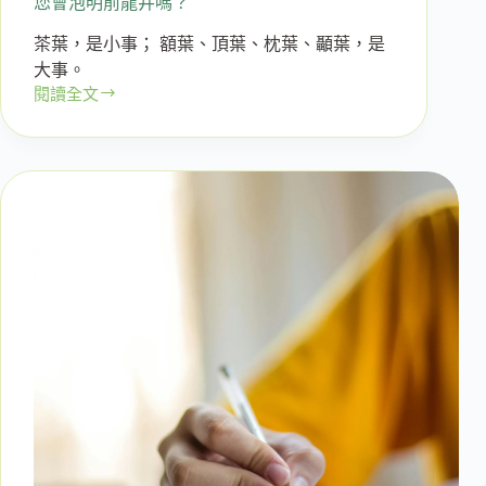
您會泡明前龍井嗎？
茶葉，是小事； 額葉、頂葉、枕葉、顳葉，是
大事。
閱讀全文
您
會
泡
明
前
龍
井
嗎？