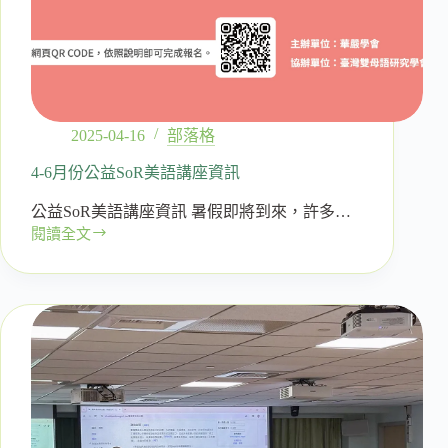
2025-04-16
部落格
4-6月份公益SoR美語講座資訊
公益SoR美語講座資訊 暑假即將到來，許多…
閱讀全文
4-
6
月
份
公
益
SoR
美
語
講
座