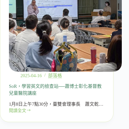
資
訊
2025-04-16
部落格
SoR，學習英文的檢查站──蕭博士彰化基督教
兒童醫院講座
1月8日上午7點30分，臺雙會理事長 蕭文乾…
閱讀全文
SoR，
學
習