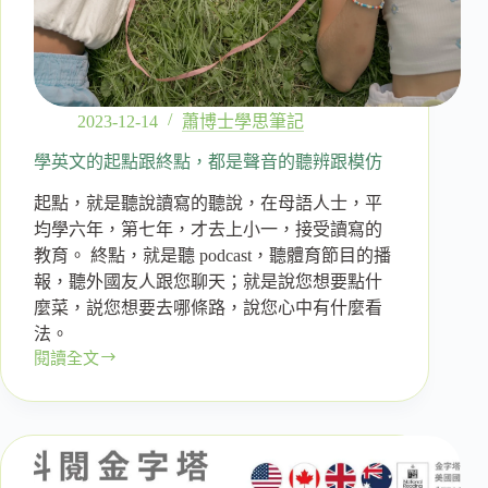
2023-12-14
蕭博士學思筆記
學英文的起點跟終點，都是聲音的聽辨跟模仿
起點，就是聽說讀寫的聽說，在母語人士，平
均學六年，第七年，才去上小一，接受讀寫的
教育。 終點，就是聽 podcast，聽體育節目的播
報，聽外國友人跟您聊天；就是說您想要點什
麼菜，説您想要去哪條路，說您心中有什麼看
法。
閱讀全文
學
英
文
的
起
點