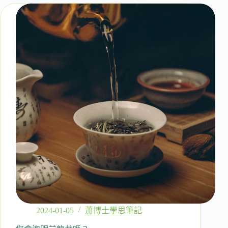
英
文
的
檢
查
站
──
蕭
博
士
彰
化
基
督
教
兒
童
醫
院
講
2024-01-05
蕭博士學思筆記
座