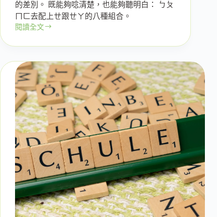
的差別。 既能夠唸清楚，也能夠聽明白： ㄅㄆ
ㄇㄈ去配上ㄝ跟ㄝㄚ的八種組合。
閱讀全文
用
一
個
小
時，
跑
完
SoR
的
六
大
區
塊