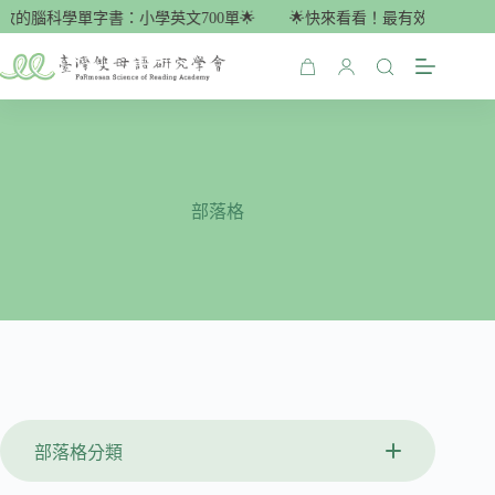
跳
腦科學單字書：小學英文700單🌟
🌟快來看看！最有效的腦科學單字書
至
主
購
要
物
內
車
容
部落格
部落格分類