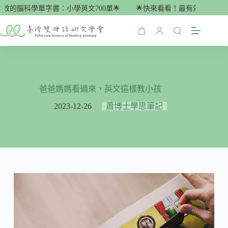
跳
效的腦科學單字書：小學英文700單🌟
🌟快來看看！最有效的腦科學單
至
主
購
要
物
內
車
容
爸爸媽媽看過來，英文這樣教小孩
2023-12-26
蕭博士學思筆記