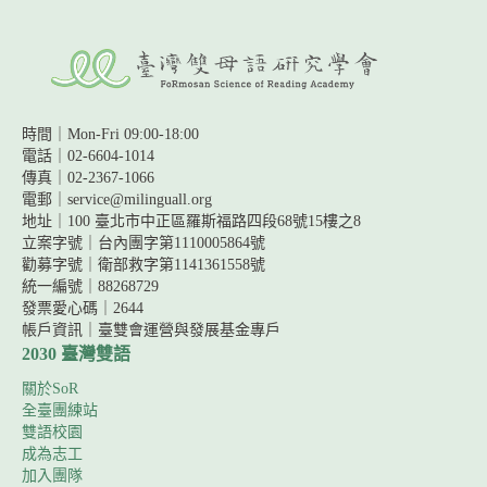
時間｜Mon-Fri 09:00-18:00
電話｜02-6604-1014
傳真｜02-2367-1066
電郵｜service@milinguall.org
地址｜100 臺北市中正區羅斯福路四段68號15樓之8
立案字號｜台內團字第1110005864號
勸募字號｜
衛部救字第1141361558號
統一編號｜88268729
發票愛心碼｜2644
帳戶資訊｜
臺雙會運營與發展基金專戶
2030 臺灣雙語
關於SoR
全臺團練站
雙語校園
成為志工
加入團隊