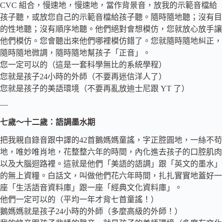
CVC 組合，慢速地，慢速地，當作背景音，放我的示範音檔給
孩子聽，或放您自己的示範音檔給孩子聽。隨時隨地聽；沒有目
的性地聽；沒有順序地聽。他們絕對會想模仿，您就放心放手讓
他們模仿。您會聽出來他們哪裡模仿錯了。您就隨時隨地糾正，
隨時隨地微調，隨時隨地幫孩子「正音」。
您一定可以的（這是一套科學無比的系統學程）
您就是孩子24小時的外師（不要再迷信洋人了）
您就是孩子的美語環境（不要再亂放迪士尼跟 YT 了）
—
七歲～十二歲：語調墨水期
把我親自錄音跟中譯的42首鵝媽媽童謠，字正腔圓地，一絲不苟
地，唯妙唯肖地，花整整六年的時間，內化進去孩子的口腔肌肉
以及大腦迴路裡。這就是他們「美語的語調」跟「英文的墨水」
的無上資糧。白話文，叫做他們花六年時間，扎扎實實地蓋好一
座「生活語音資料庫」跟一座「經典文化資料庫」。
他們一定可以的（平均一年才背七首童謠！）
鵝媽媽就是孩子24小時的外師（多麼高級的外師！）