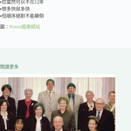
▪️您當然可以不花12年
▪️想多快就多快
▪️但順序絕對不能顛倒
圖：
Pexels圖庫網站
閱讀更多