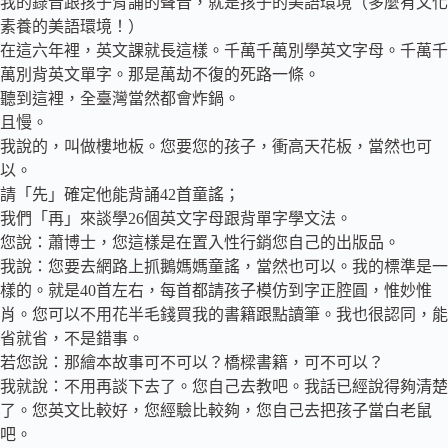
我的錄音跟孩子背誦的聲音，就是孩子的美語環境（多麼有文化
素養的美語環境！）
在這六年裡，英文課就長這樣。千萬千萬別學英文字母。千萬千
萬別背英文單字。那是萬劫不復的死路一條。
聽到這裡，全臺灣當然都會炸鍋。
且慢。
我說的，叫做樓地板。您要您的孩子，衝高天花板，當然也可
以。
請「先」確定他能背誦42首童謠；
我們「再」來談學26個英文字母跟背單字學文法。
您說：蕭博士，您這樣是在置入性行銷您自己的出版品。
我說：您要去網路上抓鵝媽媽童謠，當然也可以。我的標準是一
樣的。就是40首左右，每首都請孩子模仿到字正腔圓，惟妙惟
肖。您可以不用花半毛錢買我的書籍跟點讀筆。我也很認同，能
省就省，不是錯事。
若您說：那繪本故事可不可以？橋樑書籍，可不可以？
我就說：不用再談下去了。您自己去教吧。我話已經說得夠清楚
了。您英文比較好，您經驗比較夠，您自己去把孩子當白老鼠
吧。