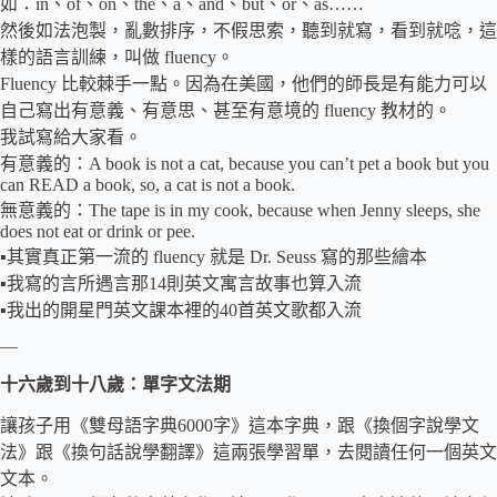
如：in、of、on、the、a、and、but、or、as……
然後如法泡製，亂數排序，不假思索，聽到就寫，看到就唸，這
樣的語言訓練，叫做 fluency。
Fluency 比較棘手一點。因為在美國，他們的師長是有能力可以
自己寫出有意義、有意思、甚至有意境的 fluency 教材的。
我試寫給大家看。
有意義的：A book is not a cat, because you can’t pet a book but you
can READ a book, so, a cat is not a book.
無意義的：The tape is in my cook, because when Jenny sleeps, she
does not eat or drink or pee.
▪️其實真正第一流的 fluency 就是 Dr. Seuss 寫的那些繪本
▪️我寫的言所遇言那14則英文寓言故事也算入流
▪️我出的開星門英文課本裡的40首英文歌都入流
—
十六歲到十八歲：單字文法期
讓孩子用《雙母語字典6000字》這本字典，跟《換個字說學文
法》跟《換句話說學翻譯》這兩張學習單，去閱讀任何一個英文
文本。