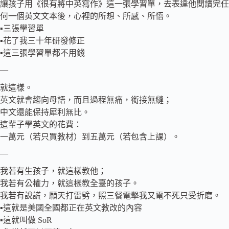
讓孩子用《很有將中英寫作》這一張學習單，去表達他閱讀完任
何一個英文文本後，心裡的所想、所感、所悟。
▪️三張學習單
▪️花了我三十年研發修正
▪️這三張學習單都不用錢
—
就這樣。
英文就會趨向母語，而且過程無痛，銜接無縫；
中文還能保持犀利無比。
這輩子學英文的花費：
一萬元（若只買教材）到五萬元（若包含上課）。
—
我若有生孩子，就這樣教他；
我若有公權力，就這樣教全臺的孩子。
我若有說謊，願天打雷劈，照三餐電擊我又電不死只受折磨。
▪️這就是美國全國都正在英文教改的內容
▪️這就叫做 SoR