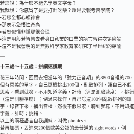
若您說：為什麼不能先學英文字母？
我就說：你感冒了是要打針吃藥？還是要報考醫學院？
▪️若您全都心領神會
▪️那表示您悟性奇高
▪️若您似懂非懂那很合理
▪️這是用般若智慧去看身口意業的口業的語言習得次第廣論
▪️這不是我發明的是無數科學家教育家研究了半世紀的結論
—
十三歲～十五歲：拼讀速讀期
花三年時間，回頭去把當年的「聽力正音期」的8800音裡的700
個有意義的單字，自己隨機挑出100個，亂數排列，讓自己不假
思索，看到就唸，不用知道字義，計時（這是測驗速度），挑錯
（這是測驗準度）；倒過來操作，自己唸這100個亂數排列的單
字，錄音下來，播出音檔，然後不假思索，聽到就寫，不用知道
字義，計時；挑錯。
以上的兩種語言自我訓練，叫做 phonics。
若再加碼，丟進來200個歐美公認的最普遍的 sight words，例