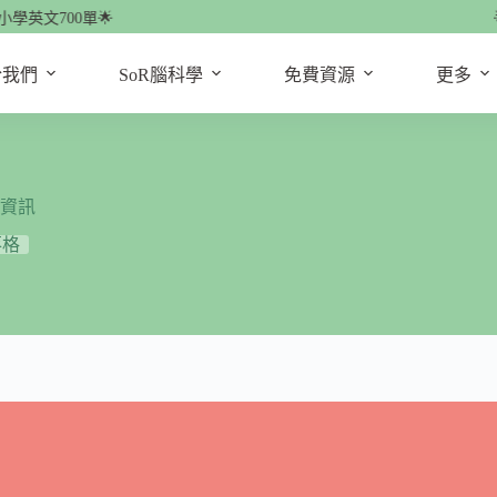
700單🌟
🌟
於我們
SoR腦科學
免費資源
更多
座資訊
落格