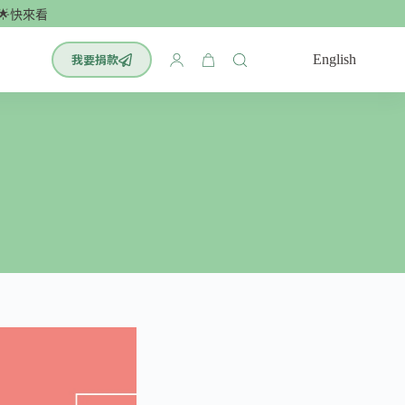
快來看看！最有效的腦科學單字書：小學英文700單🌟
我要捐款
English
購
物
車