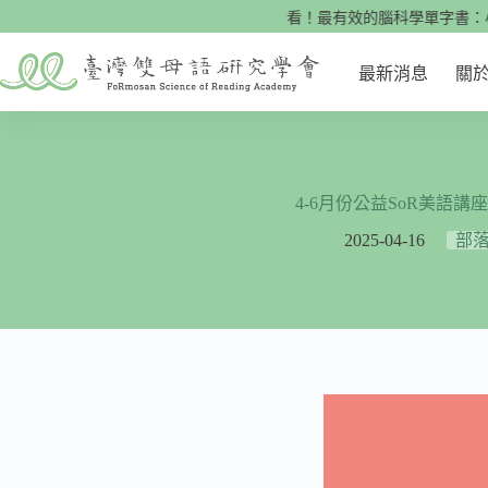
跳
🌟快來看看！最有效的腦科學單字書：小學英文
至
主
最新消息
關
要
內
容
4-6月份公益SoR美語講
2025-04-16
部