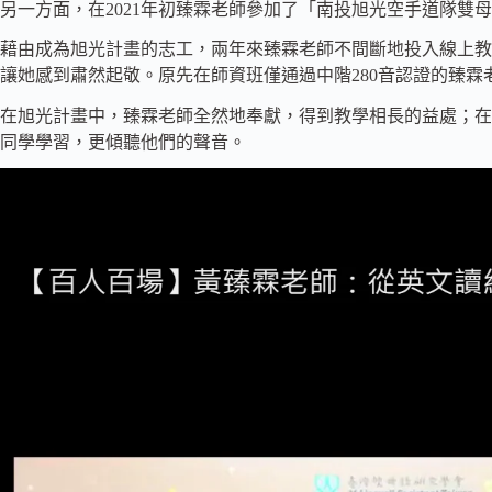
另一方面，在2021年初臻霖老師參加了「南投旭光空手道隊雙
藉由成為旭光計畫的志工，兩年來臻霖老師不間斷地投入線上教
讓她感到肅然起敬。原先在師資班僅通過中階280音認證的臻霖
在旭光計畫中，臻霖老師全然地奉獻，得到教學相長的益處；在
同學學習，更傾聽他們的聲音。