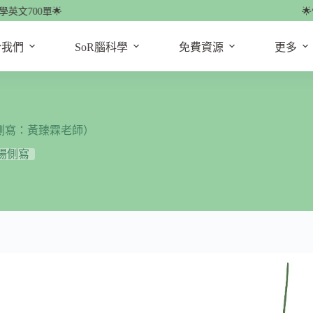
0單🌟
🌟快來看
於我們
SoR腦科學
免費資源
更多
側寫：黃臻霖老師）
場側寫