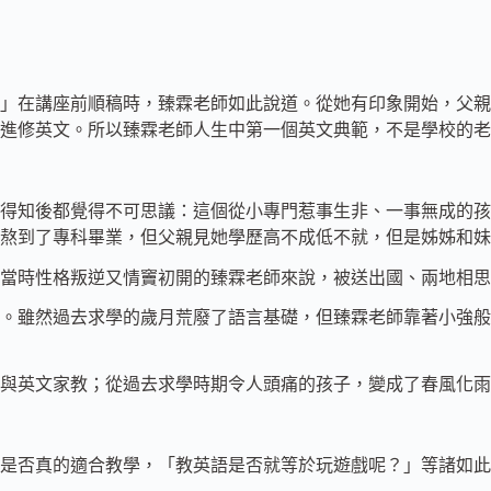
」在講座前順稿時，臻霖老師如此說道。從她有印象開始，父親
進修英文。所以臻霖老師人生中第一個英文典範，不是學校的老
得知後都覺得不可思議：這個從小專門惹事生非、一事無成的孩
也熬到了專科畢業，但父親見她學歷高不成低不就，但是姊姊和
於當時性格叛逆又情竇初開的臻霖老師來說，被送出國、兩地相
。雖然過去求學的歲月荒廢了語言基礎，但臻霖老師靠著小強般
語與英文家教；從過去求學時期令人頭痛的孩子，變成了春風化
是否真的適合教學，「教英語是否就等於玩遊戲呢？」等諸如此