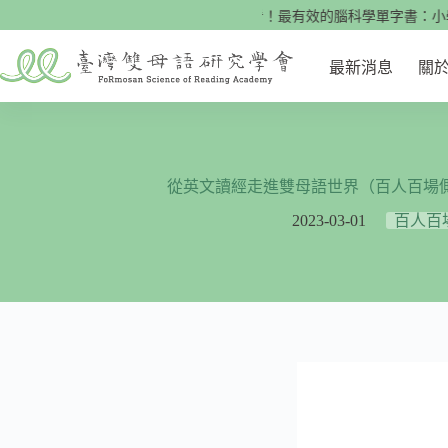
跳
🌟快來看看！最有效的腦科學單字書：小學英文70
至
主
最新消息
關
要
內
容
從英文讀經走進雙母語世界（百人百場
2023-03-01
百人百