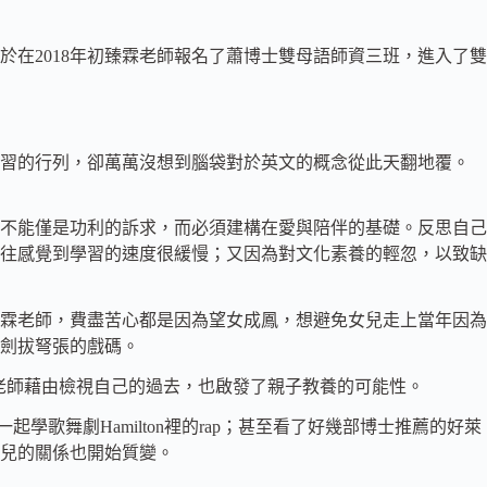
在2018年初臻霖老師報名了蕭博士雙母語師資三班，進入了雙
學習的行列，卻萬萬沒想到腦袋對於英文的概念從此天翻地覆。
不能僅是功利的訴求，而必須建構在愛與陪伴的基礎。反思自己
往感覺到學習的速度很緩慢；又因為對文化素養的輕忽，以致缺
霖老師，費盡苦心都是因為望女成鳳，想避免女兒走上當年因為
劍拔弩張的戲碼。
老師藉由檢視自己的過去，也啟發了親子教養的可能性。
學歌舞劇Hamilton裡的rap；甚至看了好幾部博士推薦的好萊
兒的關係也開始質變。