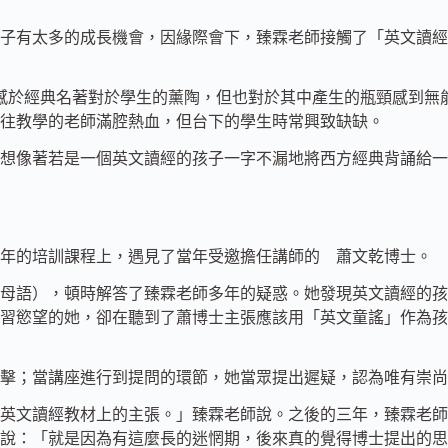
子有太多的成長機會，因緣際會下，臻霖老師接觸了「英文讀經
感於經典名著對於學生的薰陶，但也對於其中產生的瓶頸感到無
往教學的老師滿腔熱血，但台下的學生時常興致缺缺。
想像著若是一個英文讀經的孩子一字不漏地將西方經典背誦給一
5年的培訓課程上，遇見了當年受邀擔任講師的 蕭文乾博士。
母語），頓時解答了臻霖老師多年的疑惑。她發現英文讀經的孩
習慾望的她，卻在聽到了蕭博士主張應該用「英文童謠」作為孩
擊；當講座進行到提問的環節，她當眾提出遲疑，認為唯有崇尚
英文讀經教材上的主張。」臻霖老師說。之後的三年，臻霖老師
說：「就是因為有這麼長的迷惘期，後來真的覺得博士提出的思