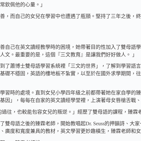
常欽佩他的心量。」
善，而自己的女兒在學習中也遭遇了瓶頸。堅持了三年之後，終於
改善自己在英文讀經教學時的困境，她帶著目的性加入了雙母語
人文。最重要的是，這個『三文教育』是讓我們好好做人。 」
到了蕭博士雙母語學習系統裡「三文的世界」，了解到學習語言
基礎不穩固，英語的樓地板不紮實，以至於在國外求學期間，往
學習時的處境。直到女兒小學四年級之前都帶著她在家自學的臻
基因」，每每在自家的英文讀經學堂裡，上演著母女唇槍舌戰、
的過往，也較能包容女兒的叛逆。」經歷了雙母語的課程，臻霖
語之後的臻霖老師，開始教唱起Dr. Seuss的押韻詩、大家一起
、廣度和寬度兼具的教材，英文學習更妙趣橫生，臻霖老師和女