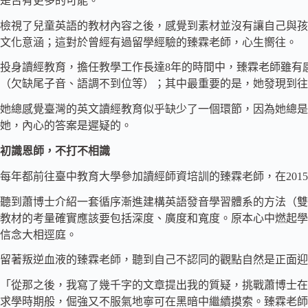
是否有更多的可能。
檢視了兒童英語的教材內容之後，感覺到素材並沒有讓自己與孩
文化意涵；這對於曾經有過留學經驗的臻霖老師，心生嚮往。
投身讀經教育，擔任教學工作長達8年的時間中，臻霖老師雖有
（欠缺尾子音、語調不到位等）；其中最重要的是，她發現到往
她總感覺臺灣的英文讀經教育似乎缺少了一個環節，因為她總是
她，內心的答案是遲疑的。
初識恩師，不打不相識
每年都前往臺中教育大學參加讀經師資培訓的臻霖老師，在201
聽到蕭博士介紹一套循序漸進建構英語發音學習體系的方法（雙
教材的考量確實應該要包括深度、廣度和寬度。原本心中燃起學
信念大相逕庭。
留著叛逆血液的臻霖老師，聽到自己不認同的觀點自然是正面迎
「從那之後，我寫了幾千字的文章提出我的質疑，挑戰蕭博士在
求學時期般，倔強又不服氣地寧可在黑暗中繼續摸索。臻霖老師