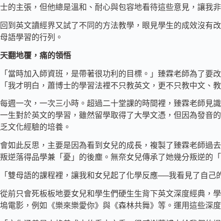
士的主張，但他總是溫和、耐心與包容地看待這些意見，讓我非
回到英文讀經界又試了不同的方法教學，眼見學生的成效沒有改
母語學習的行列。
天翻地覆，痛的領悟
「當時加入師資班，是帶著很功利的目標。」臻霖老師為了要
「我才明白，蕭博士的學習法裡不只教英文，更不只教中文、教
每週一次，一次三小時。超過二十堂課的時間裡，臻霖老師見識
一生對於英文的學習，雖然留學取得了大學文憑，但因為發音的
乏文化經驗的培養。
會如此反思，主要是因為看到女兒的成長，複製了臻霖老師過去
叛逆落得品學兼「憂」的後塵。無奈女兒傳承了她幾分叛逆的「
「雙母語的課程裡，讓我和女兒起了化學反應──我看見了自己
從前只會死板板地要女兒和學生們硬生生背下英文深度經典，學了雙母
塢電影，例如《樂來樂愛你》與《森林共舞》等。運用這些深度