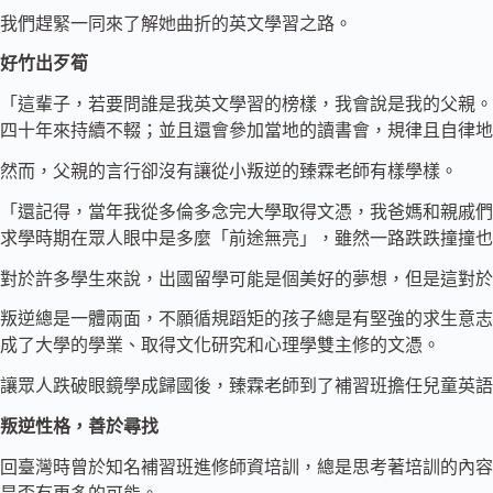
我們趕緊一同來了解她曲折的英文學習之路。
好竹出歹筍
「這輩子，若要問誰是我英文學習的榜樣，我會說是我的父親。
四十年來持續不輟；並且還會參加當地的讀書會，規律且自律地
然而，父親的言行卻沒有讓從小叛逆的臻霖老師有樣學樣。
「還記得，當年我從多倫多念完大學取得文憑，我爸媽和親戚們
求學時期在眾人眼中是多麼「前途無亮」，雖然一路跌跌撞撞
對於許多學生來說，出國留學可能是個美好的夢想，但是這對
叛逆總是一體兩面，不願循規蹈矩的孩子總是有堅強的求生意志
成了大學的學業、取得文化研究和心理學雙主修的文憑。
讓眾人跌破眼鏡學成歸國後，臻霖老師到了補習班擔任兒童英
叛逆性格，善於尋找
回臺灣時曾於知名補習班進修師資培訓，總是思考著培訓的內容