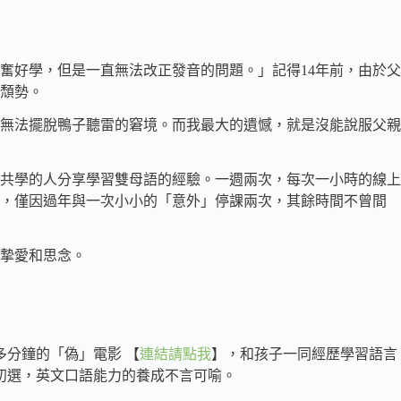
奮好學，但是一直無法改正發音的問題。」記得14年前，由於父
頹勢。
無法擺脫鴨子聽雷的窘境。而我最大的遺憾，就是沒能說服父親
共學的人分享學習雙母語的經驗。一週兩次，每次一小時的線上
團，僅因過年與一次小小的「意外」停課兩次，其餘時間不曾間
摯愛和思念。
0多分鐘的「偽」電影 【
連結請點我
】，和孩子一同經歷學習語言
的比賽初選，英文口語能力的養成不言可喻。