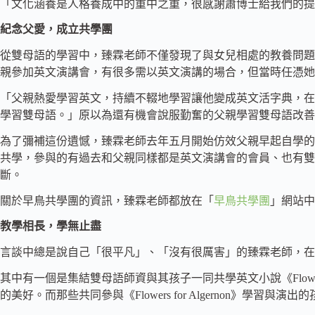
「文化涵養是人格養成中的重中之重，很感謝蕭博士給我們的提
紀念父愛，成立共學團
從雙母語的學習中，臻霖老師不僅發現了與女兒相處的教養問題
親參加英文演講會，有很多需以英文演講的場合，但當時任憑她
「父親熱愛學習英文，持續不輟地學習讓他變成英文活字典，在
學習雙母語。」原以為還有機會說服勤奮的父親學習雙母語改善
為了彌補這份遺憾，臻霖老師去年五月開始仿效父親早起自學的
共學，參與的有過去和父親同樣都是英文演講會的會員、也有
斷。
關於早鳥共學團的資訊，臻霖老師都放在「
早鳥共學團
」網站中
教學相長，學無止盡
言談中總是說自己「很平凡」、「沒有很厲害」的臻霖老師，在
其中有一個是集結雙母語師資與其孩子一同共學英文小說《Flowers
的美好。而那些共同參與《Flowers for Algernon