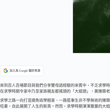
加入為 Google 偏好來源
來到百人百場節目與我們分享雙母語經驗的來賓中，不乏求學時
在求學時期令家中乃至家族親友都搖頭的「大姐頭」，黃臻霖老
求學之路一向打混摸魚逃學翹家、一路惹事生非不學無術的臻霖
唸書，自此展開了人生的新頁。然而，求學時期渾渾噩噩的大