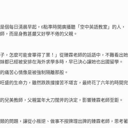
是個每日清晨早起，6點準時開廣播聽「空中英語教室」的人，
師，而是身教甚嚴又好學不倦的父親。
子，怎麼可能會畢得了業！」從臻霖老師的話語中，不難看出她
妹妹都已經被安排在海外求學多時，早已決心讓她也出國留學。
思的痛苦心情像是被強制隔離那般。
旺盛的生命力，雖然跌跌撞撞苦不堪言，最終花了六年的時間完
雨的兒美教師，父親當年大刀闊斧的決定，影響臻霖老師至鉅。
類的問題，讓從小叛逆、做事不按牌理出牌的臻霖老師，思考著