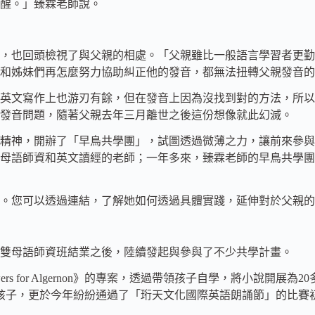
醒。」臻霖老師說。
，也回頭檢視了與父親的相處。「父親雖比一般語言學習者更勤
和姊妹們再怎麼努力協助糾正他的發音，都無法扭轉父親發音的
英文寫作上也游刃有餘，但在發音上因為沒找到對的方法，所以
發音問題，隨著父親去年三月離世之後這份想像就此幻滅。
精神，開辦了「早鳥共學團」，試圖透過微薄之力，讓前來參與
雙母語師資和英文讀經的老師；一年多來，臻霖老師的早鳥共學
。您可以透過連結，了解她如何透過具體實踐，延伸對於父親的
雙母語師資班結業之後，陸續發起與參與了不少共學計畫。
 for Algernon》的專案，透過帶領孩子自學，將小說開展為2
》學習與演出的孩子，更於今年紛紛通過了「珩天文化國際英語朗誦節」