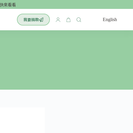
看！最有效的腦科學單字書：小學英文700單🌟
我要捐款
English
購
物
車