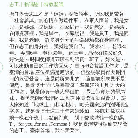
志工｜賴瑀恩｜特教老師
擔任學會志工不是「媽媽」要做的事， 所以我是帶著
「社會參與」的心情在做這件事， 在家人面前，我是女
兒、是姊姊、是妹妹， 在家庭裡，我是老婆、是媽媽，
在師資班裡，我是學生。 在職場裡，我是員工、我是同
事、我是老師。 許多身分裡的生命經驗都在身體裡，
但在志工的身分裡，我就是我自己。 我才3年，老師30
年。 美國6年，老師30年。 這三年，感覺好快又好久⋯
好快是⋯ 時間從師資五班來到師資十班了， 好久是⋯
可以出動自己的工作坊回來了 臺南44音雙語工作坊，是
臺灣的首場 座位坐滿是應該的， 但整場學員都大聲開
口的練習發音， 這是前所未見的， 這個前所未見不是
偶然， 是蕭博士早已為臺灣孩子準備好的工具 昨天的
工作坊， 就是師資一班大學姐們， 帶上師資班的學弟
妹， 提著老師給我們的工具箱 用實際互動跟參與， 讓
大家知道「地球上」此時此刻， 歐美國家頒布的閱讀金
字塔， 就是蕭博士這三十年來始終如一的初衷 像灰姑
娘一樣在午夜十二點前到家， 脱下像玻璃鞋一樣的黑
T， for you ,for me ,Formosa！ 我是臺灣雙母語研究學會
的志工， 臺南首場，我在我榮幸。