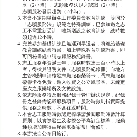
享（2小時）、志願服務法規之認識（2小時）、
志願服務發展趨勢（2小時）。
本會不定期舉辦各工作委員會教育訓練，等同於
「志願服務法」規範之特殊訓練，已參加過之志
工不需重新受訓；唯新增設之教育訓練，總時數
須超過12小時。
完整參加基礎訓練且無遲到早退者，將頒給基礎
教育訓練結業證書，加上特殊教育訓練證書，即
可回秘書處申請志願服務紀錄冊。
志工服務年資滿三年，服務時數達三百小時以上
者，得檢具證明文件（志願服務紀錄冊）向地方
主管機關申請核發志願服務榮譽卡，憑志願服務
榮譽卡得免費，進入收費之公立風景區、未編定
座次之康樂場所及文教設施。
依志願服務證及服務紀錄冊管理辦法規定，紀錄
冊之登錄需記載服務項目，服務時數則指實際提
供服務之時數，不含往返時間。
本會志工服勤時數認定標準請參閱服勤時數計算
原則，以實際發生及客觀公平為訂定標準，服勤
種類增加時得由秘書處提案常理會修訂。
本辦法自公布日施行。