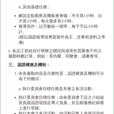
d. 其他基礎任務：
解說定點觀察及團集會籌備：半天算1小時、白
天算2小時，每次最多算2小時。
報導寫作：以字數統一標準，每千字以3小時
計。
(限以議題報導或專題製作為主，含事前資料之準
備)
e. 各志工群組自行舉辦之聯誼與成長性質聚會不列入
服勤時數計算。例如：室內聚、同樂會、讀書會等。
三、 認證權責及機制：
依各服勤內容及任務性質，認證權責及機制可分
為下列幾項：
a. 執行委員會目標任務及本會之各項活動：
執行委員會目標任務：由各委員會下設之小組組
長負責認證或指定專人負責，於志願服務紀錄冊
上進行登錄。
執行本會之各項活動：由活動召集人負責認證或