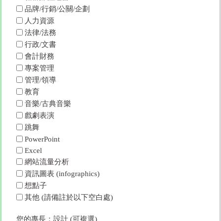
品牌/行銷/公關/企劃
人力資源
法律/法務
行政/文書
會計財務
專案管理
管理/領導
教育
音樂/古典音樂
戲劇表演
跳舞
PowerPoint
Excel
網站流量分析
資訊圖表 (infographics)
想點子
其他 (請備註於以下空白處)
您的專長：設計 (可複選)