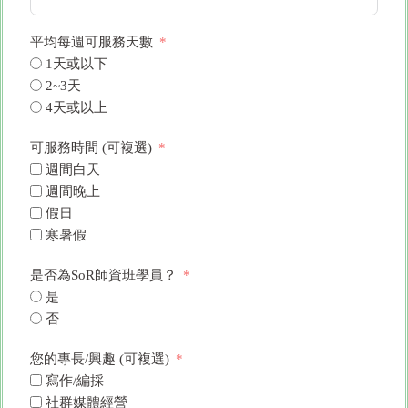
平均每週可服務天數
1天或以下
2~3天
4天或以上
可服務時間 (可複選)
週間白天
週間晚上
假日
寒暑假
是否為SoR師資班學員？
是
否
您的專長/興趣 (可複選)
寫作/編採
社群媒體經營