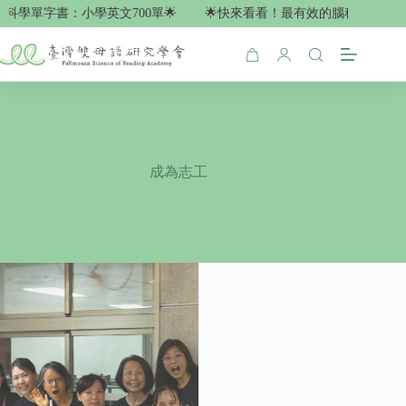
Skip
學單字書：小學英文700單🌟
🌟快來看看！最有效的腦科學單字書：小
to
content
Shopping
cart
成為志工