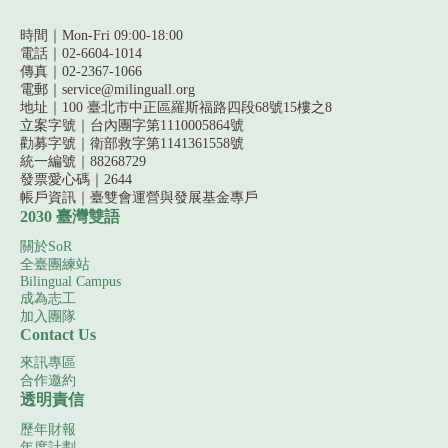
時間｜Mon-Fri 09:00-18:00
電話｜02-6604-1014
傳真｜02-2367-1066
電郵｜service@milinguall.org
地址｜100 臺北市中正區羅斯福路四段68號15樓之8
立案字號｜台內團字第1110005864號
勸募字號｜
衛部救字第1141361558號
統一編號｜88268729
發票愛心碼｜2644
帳戶資訊｜
臺雙會運營與發展基金專戶
2030 臺灣雙語
關於SoR
全臺團練站
Bilingual Campus
成為志工
加入團隊
Contact Us
來訊專區
合作邀約
透明責信
歷年財報
年度計劃