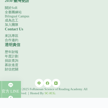
2030 臺灣雙語
關於SoR
全臺團練站
Bilingual Campus
成為志工
加入團隊
Contact Us
來訊專區
合作邀約
透明責信
歷年財報
年度計劃
捐款查詢
募款進度
財信把關
Copyright © 2025 FoRmosan Science of Reading Academy. All
官方 LINE
Rights Reserved.｜Hosted By
SC-ICG
.
粉絲團