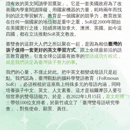
證有效的英文閱讀學習鷹架」。它是一套美國政府為了改
善國內學童閱讀障礙，用國家機器的力量，耗時兩年而找
到的語文學習解方。教育是一個國家的競爭力，教育政策
在任何一個國家的地位都是重中之重，SoR從2000年開始
在美國實行之後，陸續席捲加拿大、澳洲、英國。如今這
四國，都在立法推動SoR英文教改。
臺雙會的這群大人們之所以聚在一起，是因為相信
臺灣的
孩子值得一套更好的英文學習方式
。跟上全球最前沿的語
言教育趨勢、引進全球公認最有效率的
雙語成功方程式，
就是我們決定為臺灣孩子努力的事
。
我們的心量，不僅止於此。把中英文都變成母語只是起
點。我們認為，臺灣觀點的腦科學雙語教育（FoRmosan
SoR），必須根植於這座島上特殊多元的母語內涵，同時
培養孩子中文、英文、人文素養。這才是福爾摩莎人要引
領世界的雙母語能力。於是，在2022年1月15日，
蕭文乾博
士
帶領100位支持者，於新竹成立了「臺灣雙母語研究學
會」，對焦使命、願景、責任。