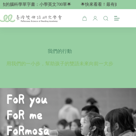
Skip
效的腦科學單字書：小學英文700單🌟
🌟快來看看！最有效的腦科學單
to
content
Shopping
cart
我們的行動
用我們的一小步，幫助孩子的雙語未來向前一大步