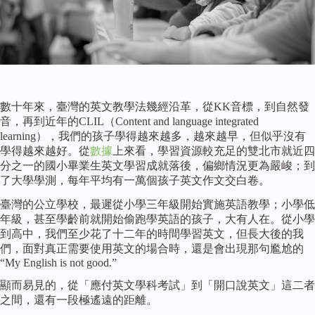
數十年來，臺灣的英文教學法幾經沿革，從KK音標，到自然發
音，再到近年的CLIL（Content and language integrated
learning），我們的孩子學得越來越多，越來越早，但似乎沒有
學得越來越好。從
數據
上來看，學習資源較充足的雙北市就近四
分之一的國小畢業生英文學習成就落後，偏鄉情況更為嚴峻；到
了大學學測，每年平均有一萬個孩子英文作文交白卷。
臺灣的公立學校，最遲從小學三年級開始實施英語教學；小學低
年級，甚至學齡前就開始偷跑學英語的孩子，大有人在。從小學
到高中，我們至少花了十二年的時間學習英文，但長大後的我
們，面對真正需要使用英文的場合時，還是會出現那句尷尬的
“My English is not good.”
顯而易見的，從「應付英文學科考試」到「開口說英文」這二者
之間，還有一段極遙遠的距離。