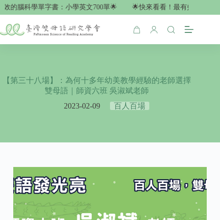
Skip
效的腦科學單字書：小學英文700單🌟
🌟快來看看！最有效的腦科學單
to
content
Shopping
cart
【第三十八場】：為何十多年幼美教學經驗的老師選擇
雙母語｜師資六班 吳淑斌老師
2023-02-09
百人百場