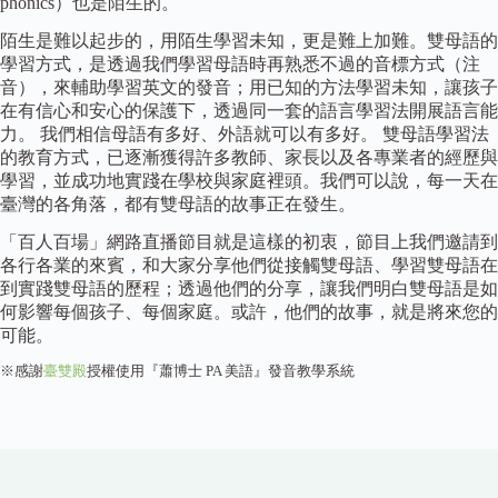
phonics）也是陌生的。
陌生是難以起步的，用陌生學習未知，更是難上加難。雙母語的
學習方式，是透過我們學習母語時再熟悉不過的音標方式（注
音），來輔助學習英文的發音；用已知的方法學習未知，讓孩子
在有信心和安心的保護下，透過同一套的語言學習法開展語言能
力。 我們相信母語有多好、外語就可以有多好。 雙母語學習法
的教育方式，已逐漸獲得許多教師、家長以及各專業者的經歷與
學習，並成功地實踐在學校與家庭裡頭。我們可以說，每一天在
臺灣的各角落，都有雙母語的故事正在發生。
「百人百場」網路直播節目就是這樣的初衷，節目上我們邀請到
各行各業的來賓，和大家分享他們從接觸雙母語、學習雙母語在
到實踐雙母語的歷程；透過他們的分享，讓我們明白雙母語是如
何影響每個孩子、每個家庭。或許，他們的故事，就是將來您的
可能。
※感謝
臺雙殿
授權使用『蕭博士 PA 美語』發音教學系統