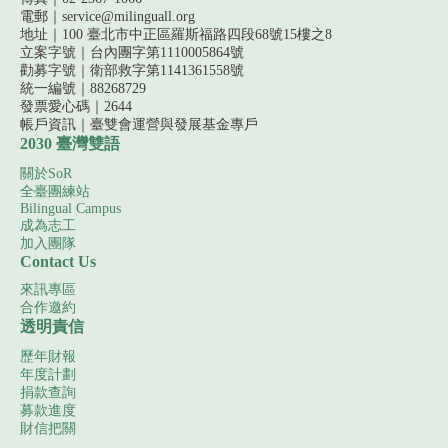
電郵｜service@milinguall.org
地址｜100 臺北市中正區羅斯福路四段68號15樓之8
立案字號｜台內團字第1110005864號
勸募字號｜
衛部救字第1141361558號
統一編號｜88268729
發票愛心碼｜2644
帳戶資訊｜
臺雙會運營與發展基金專戶
2030 臺灣雙語
關於SoR
全臺團練站
Bilingual Campus
成為志工
加入團隊
Contact Us
來訊專區
合作邀約
透明責信
歷年財報
年度計劃
捐款查詢
募款進度
財信把關