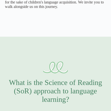
for the sake of children's language acquisition. We invite you to
walk alongside us on this journey.
What is the Science of Reading
(SoR) approach to language
learning?