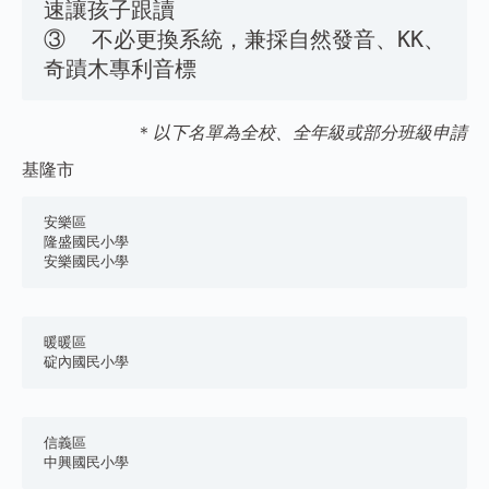
速讓孩子跟讀
③ ​ 不必更換系統，兼採自然發音、KK、
奇蹟木專利音標
＊
以下名單為全校、全年級或部分班級申請
基隆市
安樂區
隆盛國民小學
安樂國民小學
暖暖區
碇內國民小學
信義區	
中興國民小學