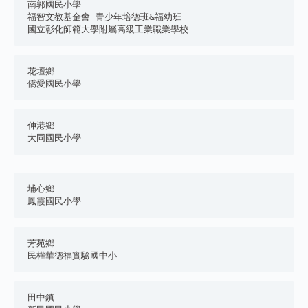
南郭國民小學
福智文教基金會 青少年培德班&福幼班
國立彰化師範大學附屬高級工業職業學校
花壇鄉
僑愛國民小學
伸港鄉
大同國民小學
埔心鄉
鳳霞國民小學
芳苑鄉
民權華德福實驗國中小
田中鎮