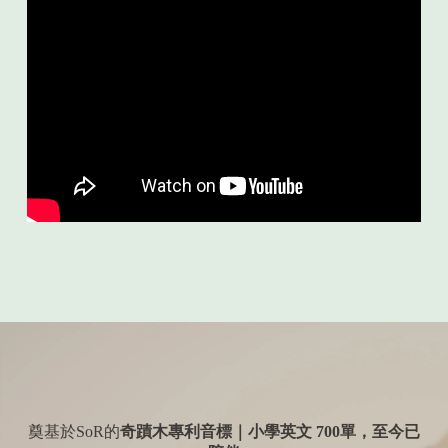
奠基於SoR的
奇蹟木專利音標｜小學英文 700單，至今已