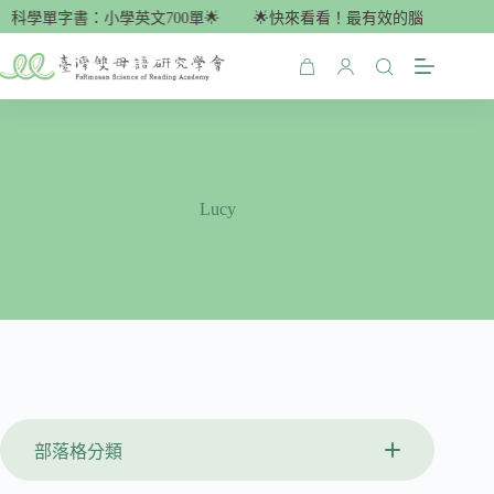
跳
腦科學單字書：小學英文700單🌟
🌟快來看看！最有效的腦科學單字書
至
主
購
要
物
內
車
容
Lucy
部落格分類