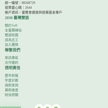
統一編號｜88268729
發票愛心碼｜2644
帳戶資訊｜
臺雙會運營與發展基金專戶
2030 臺灣雙語
關於SoR
全臺團練站
雙語校園
成為志工
加入團隊
聯繫我們
來訊專區
合作邀約
透明責信
歷年財報
年度計劃
捐款查詢
募款進度
財信把關