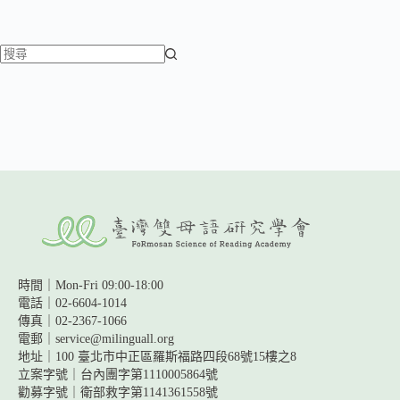
蕭博士學思筆記
臺雙會日常
臺雙會足跡
找
百人百場
不
百人百場側寫
到
專欄作家一覽
符
合
條
件
的
結
果
時間｜Mon-Fri 09:00-18:00
電話｜02-6604-1014
傳真｜02-2367-1066
電郵｜service@milinguall.org
地址｜100 臺北市中正區羅斯福路四段68號15樓之8
立案字號｜台內團字第1110005864號
勸募字號｜
衛部救字第1141361558號