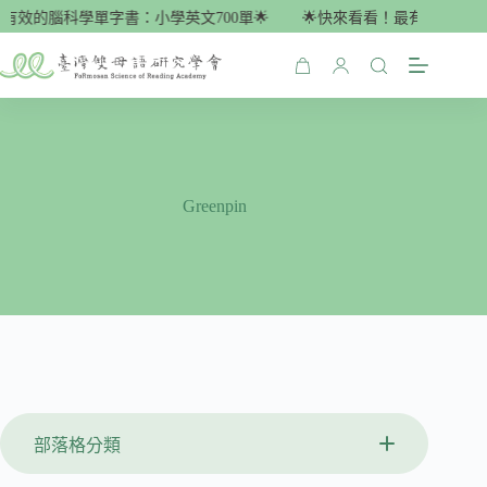
跳
最有效的腦科學單字書：小學英文700單🌟
🌟快來看看！最有效的腦科學
至
主
購
要
物
內
車
容
Greenpin
部落格分類