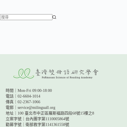
蕭博士學思筆記
臺雙會日常
臺雙會足跡
找
百人百場
不
百人百場側寫
到
專欄作家一覽
符
合
條
件
的
結
果
時間｜Mon-Fri 09:00-18:00
電話｜02-6604-1014
傳真｜02-2367-1066
電郵｜service@milinguall.org
地址｜100 臺北市中正區羅斯福路四段68號15樓之8
立案字號｜台內團字第1110005864號
勸募字號｜
衛部救字第1141361558號