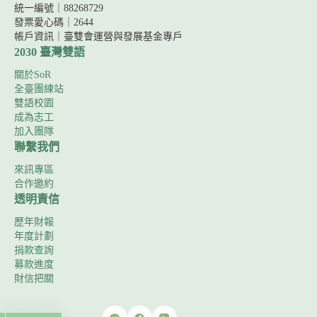
統一編號｜88268729
發票愛心碼｜2644
帳戶資訊｜
臺雙會運營與發展基金專戶
2030 臺灣雙語
關於SoR
全臺團練站
雙語校園
成為志工
加入團隊
聯繫我們
來訊專區
合作邀約
透明責信
歷年財報
年度計劃
捐款查詢
募款進度
財信把關