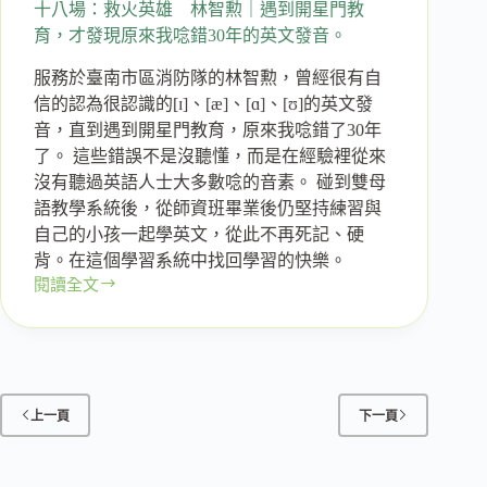
重
十八場：救火英雄 林智勲｜遇到開星門教
新
育，才發現原來我唸錯30年的英文發音。
走
服務於臺南市區消防隊的林智勲，曾經很有自
進
親
信的認為很認識的[ɪ]、[æ]、[ɑ]、[ʊ]的英文發
子
音，直到遇到開星門教育，原來我唸錯了30年
教
了。 這些錯誤不是沒聽懂，而是在經驗裡從來
育
沒有聽過英語人士大多數唸的音素。 碰到雙母
與
語教學系統後，從師資班畢業後仍堅持練習與
體
自己的小孩一起學英文，從此不再死記、硬
制
背。在這個學習系統中找回學習的快樂。
閱讀全文
十
八
場：
救
火
英
上一頁
下一頁
雄
林
智