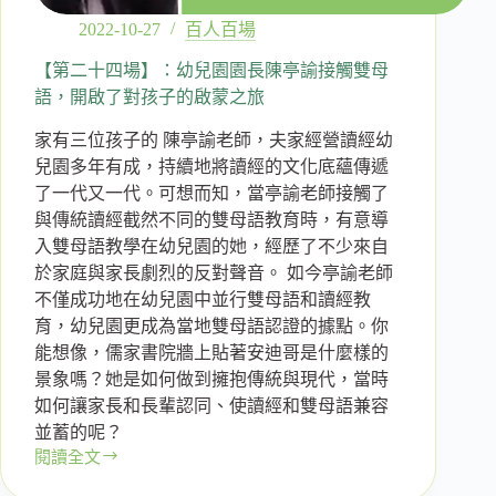
呂
明
2022-10-27
百人百場
穎
老
【第二十四場】：幼兒園園長陳亭諭接觸雙母
師，
語，開啟了對孩子的啟蒙之旅
對
家有三位孩子的 陳亭諭老師，夫家經營讀經幼
於
英
兒園多年有成，持續地將讀經的文化底蘊傳遞
文
了一代又一代。可想而知，當亭諭老師接觸了
教
與傳統讀經截然不同的雙母語教育時，有意導
育
入雙母語教學在幼兒園的她，經歷了不少來自
的
於家庭與家長劇烈的反對聲音。 如今亭諭老師
反
不僅成功地在幼兒園中並行雙母語和讀經教
思
育，幼兒園更成為當地雙母語認證的據點。你
能想像，儒家書院牆上貼著安迪哥是什麼樣的
景象嗎？她是如何做到擁抱傳統與現代，當時
如何讓家長和長輩認同、使讀經和雙母語兼容
並蓄的呢？
閱讀全文
【第
二