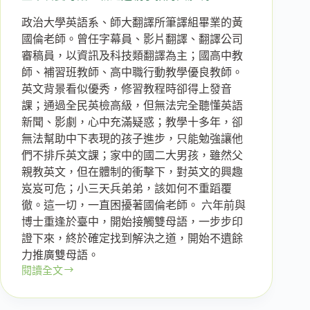
政治大學英語系、師大翻譯所筆譯組畢業的黃
國倫老師。曾任字幕員、影片翻譯、翻譯公司
審稿員，以資訊及科技類翻譯為主；國高中教
師、補習班教師、高中職行動教學優良教師。
英文背景看似優秀，修習教程時卻得上發音
課；通過全民英檢高級，但無法完全聽懂英語
新聞、影劇，心中充滿疑惑；教學十多年，卻
無法幫助中下表現的孩子進步，只能勉強讓他
們不排斥英文課；家中的國二大男孩，雖然父
親教英文，但在體制的衝擊下，對英文的興趣
岌岌可危；小三天兵弟弟，該如何不重蹈覆
徹。這一切，一直困擾著國倫老師。 六年前與
博士重逢於臺中，開始接觸雙母語，一步步印
證下來，終於確定找到解決之道，開始不遺餘
力推廣雙母語。
閱讀全文
十
九
場：