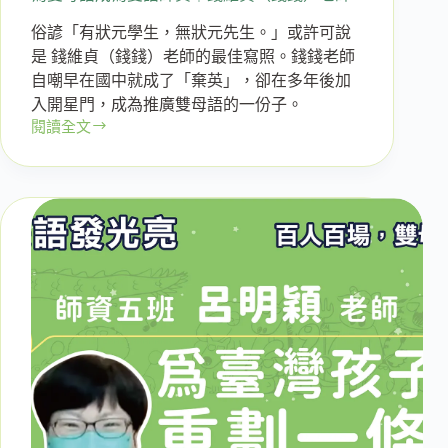
俗諺「有狀元學生，無狀元先生。」或許可說
是 錢維貞（錢錢）老師的最佳寫照。錢錢老師
自嘲早在國中就成了「棄英」，卻在多年後加
入開星門，成為推廣雙母語的一份子。
閱讀全文
【第
二
十
六
場】：
國
中
成
為
「棄
英」，
竟
然
因
為