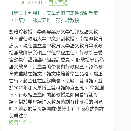
2022-12-01
百人百場
【第二十九場】：雙母語如何走進體制教育
（上集）｜師資五班 彭雅玲教授
彭雅玲教授，學術專業為文學批評及語文教
育。曾任政治大學中文系副教授、南投縣教育
處長，現任國立臺中教育大學語文教育學系教
授兼教師專業碩士學位學程主任、行政院農委
會動物保護諮議小組諮詢委員。 彭教授專長為
語文教育，其豐富的學養與行政資歷，認為教
育的重點在語文，語文能培養學生品格、端正
言行。彭主任在因緣際會下接觸了雙母語，並
於2020年加入蕭博士雙母語師資五班。 學識淵
博、行政經歷豐碩的彭教授是如何看待雙母
語，對於雙母語進入教育體制有什麼樣的洞見
呢？她對於雙母語團隊/蕭博士有什麼樣的期許
與看法？
閱讀全文
【第