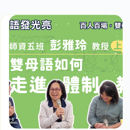
蕭博士學思筆記
臺雙會日常
臺雙會足跡
百人百場
百人百場側寫
專欄作家一覽