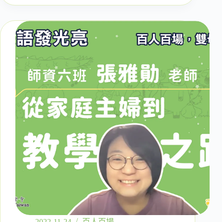
二
十
九
場】：
雙
母
語
如
何
走
進
體
制
教
育
（上
集）
｜
師
資
五
班
2022-11-24
百人百場