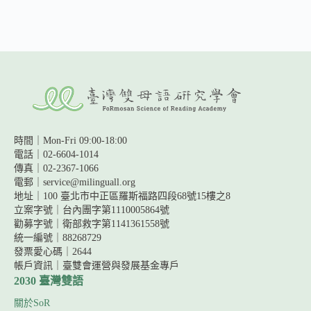
勲
｜
遇
到
開
星
門
教
育，
才
時間｜Mon-Fri 09:00-18:00
發
電話｜02-6604-1014
現
傳真｜02-2367-1066
電郵｜service@milinguall.org
原
地址｜100 臺北市中正區羅斯福路四段68號15樓之8
來
立案字號｜台內團字第1110005864號
我
勸募字號｜
衛部救字第1141361558號
唸
統一編號｜88268729
錯
發票愛心碼｜2644
30
帳戶資訊｜
臺雙會運營與發展基金專戶
年
2030 臺灣雙語
的
英
關於SoR