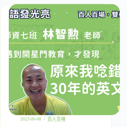
英
文
高
材
生
黃
國
倫
老
師
｜
英
文
高
材
生
帶
著
雙
母
2022-09-08
百人百場
語