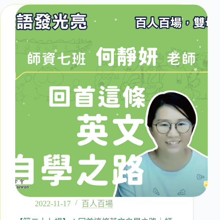
八
場】：
從
家
庭
主
婦
到
教
學
之
路
｜
師
資
六
班
張
雅
勛
2022-11-17
百人百場
老