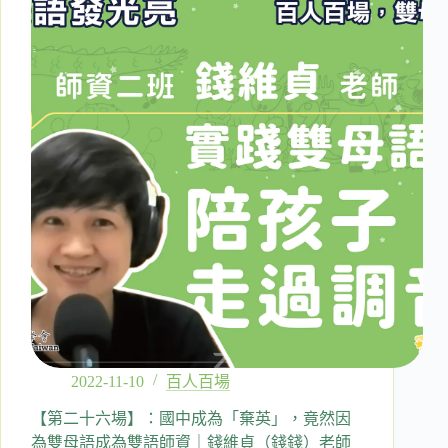
回
首
這
條
英
文
自
學
之
路
｜
師
資
七
班
何
靜
妍
2022-11-10
百人百場
老
師
【第二十六場】：國中成為「棄英」，竟然因
為雙母語成為雙語師資｜錢維貞（錢錢）老師