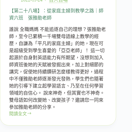
彭
雅
【第二十八場】：從家庭主婦到教學之路｜師
玲
資六班 張雅勛老師
教
誰說 全職媽媽 不能追逐自己的理想？張雅勛老
授
師，至今已累積一千場雙母語線上教學的經
歷，自謙為「平凡的家庭主婦」的她，現在可
是超級受到學生喜愛的「亞亞老師」！ 這一切
起源於自身對英語能力有所期望，沒想到加入
師資班後她的天賦被發掘出來，加上對細節的
講究，促使她持續鑽研怎麼樣教得更好，過程
中不僅雅勛老師逐漸發光發熱，學生們也隨著
她的引導下建立起學習語言、乃至在任何學習
領域的自信心。 說來神奇，但其實也不神奇。
雙母語如何改變她、改變孩子？邀請您一同來
參加雅勛老師的分享。
閱讀全文
【第
二
十