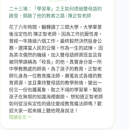
子
的
二十三場：「學習單」之王如何透過雙母語的
啟
啟發，開啟了他的教案之路 | 陳正智老師
蒙
花了六年時間，輾轉讀了三間大學，大學畢業
之
旅
後沒定性的 陳正智老師，因為工作抗壓性差，
曾經一年換過六個工作，最終毅然決然投身公
務，選擇當人民的公僕，作為一生的試煉。 因
為某次偶然的機緣，加入雙母語師資班並且背
被同學誤稱為「校長」的他，真實身分是一所
中學教務處的師長。為了孩子的教育，正智老
師化身為一位教育魔法師，廣蒐各式各樣的教
育資源，並且秉持雙母語的教學熱情，變出一
份又一份包羅萬象、取之不竭的學習單，幫助
孩子在無垠的知識海裡遨遊。 想知道正智老師
如何從沒有定性的過往變成教育魔法師嗎？歡
迎大家一起來線上聽他現身說法！
閱讀全文
二
十