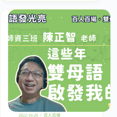
十
四
場】：
幼
兒
園
園
長
陳
亭
諭
接
觸
雙
母
語，
開
啟
了
對
孩
2022-10-20
百人百場