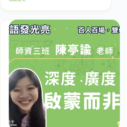
【第
二
十
五
場】：
我
這
樣
教
英
文
對
嗎？
十
多
年
教
學
經
驗
的