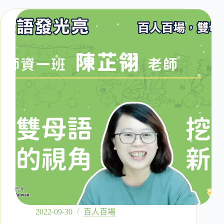
場：
留
英
雙
碩
士
的
雯
文
老
師，
如
何
與
孩
子
一
同
穿
越
2022-09-30
百人百場
臺