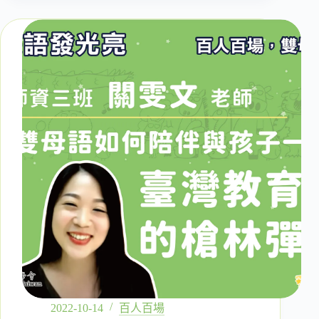
三
場：
「學
習
單」
之
王
如
何
透
過
雙
母
語
的
啟
發，
開
啟
了
他
2022-10-14
百人百場
的