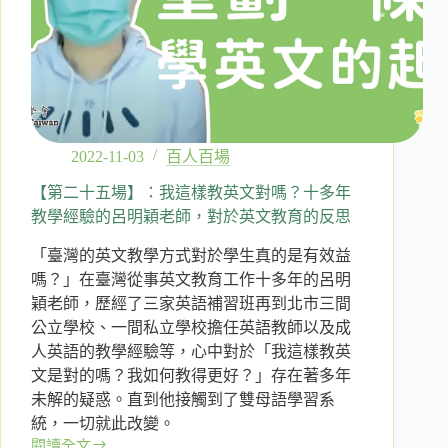
雙
母
語
成
為
雙
語
師
2022-11-03
百人百場
資
｜
【第二十五場】：我這樣教英文對嗎？十多年
錢
教學經驗的呂明穎老師，對於英文教育的反思
維
「臺灣的英文教學方式對於學生真的是有效益
貞
（錢
嗎？」在臺灣從事英文教育工作十多年的呂明
錢）
穎老師，歷經了三家英語補習班再到北市三間
老
公立學校、一間私立學校擔任英語教師以及成
師
人英語的教學經驗等，心中對於「我這樣教英
文是對的嗎？我如何教得更好？」存在著多年
未解的疑惑。直到他接觸到了雙母語學習系
統，一切就此改變。
閱讀全文