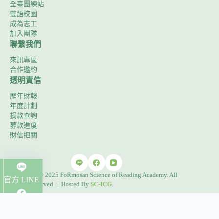
文
全臺團練站
發
雙語校園
音。
成為志工
加入團隊
聯繫我們
來訊專區
合作邀約
透明責信
歷年財報
年度計劃
捐款查詢
募款進度
財信把關
Copyright © 2025 FoRmosan Science of Reading Academy. All
官方 LINE
Rights Reserved.｜Hosted By
SC-ICG
.
粉絲團