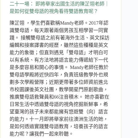
灣
二十一場： 即將舉家出國生活的陳芷翎老師｜
教
是如何從雙母語的視角看待雙語教育呢？
育
陳芷翎 ，學生們喜歡稱Mandy老師。2017年認
體
制
識雙母語，每天跟著兩個男孩互相學習一同實
的
踐。 接觸雙母語之前有著海外生活、英文採訪
槍
編輯和接案譯書的經歷，雖然這些種種是英文
林
能力的象徵；但直到遇見「雙母語」才明白可
彈
以有系統、有方法地將語言能力傳遞給下一代
雨
是多麼容易和開心的事情。 Mandy老師任教於
雙母語學殿將近快四年，負責班級教學外也規
劃多次學殿營隊；近期更帶著多位師資前進北
市校園課後英文社團，教學開星門原創歌曲，
推廣雙母語救聲員和66注音積木。 她亦喜歡在
日常生活中透過雙母語的視角挖掘新鮮事，希
望臺灣的孩子未來都能擁有悠遊雙（向）語言
的能力。十ㄧ月即將舉家前往澳洲生活的她，
是如何透過實踐雙母語教育，培養孩子的語言
能力呢？讓我們一起來聆聽。