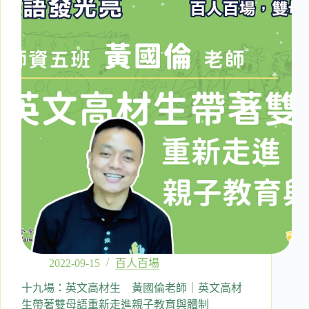
教
育
謝
旻
汎
老
師
｜
迷
途
羔
羊
的
探
索
與
實
踐
2022-09-15
百人百場
十九場：英文高材生 黃國倫老師｜英文高材
生帶著雙母語重新走進親子教育與體制