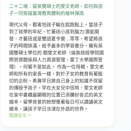
教
二十二場：留英雙碩士的雯文老師，如何與孩
案
子一同穿越臺灣教育體制的槍林彈雨
之
現代父母，都害怕孩子輸在起跑點上。當孩子
路
|
到了就學的年紀，忙著送小孩到腦力/潛能開
陳
發、才藝班或是雙語夏令營…等等，希望將孩
正
子的時間排滿，給予最多的學習養分。擁有英
智
國雙碩士學位的 關雯文老師（倫敦政經學院國
老
際勞資關係與人力資源管理、雷丁大學國際管
師
理），何嘗不是如此。 作為一位母親，雯文老
師和所有的家長一樣，對於子女的教育有著殷
切的企盼，希冀早日將自己身上的知識不保留
的傳授予孩子。早在大女兒中班時，雯文老師
在家中書櫃最顯眼的位置已添購好各式的英文
繪本，留學背景的她想像著每日可以讀誦英文
繪本，讓孩子早日沈浸在外語的世界。
閱讀全文
二
十
二