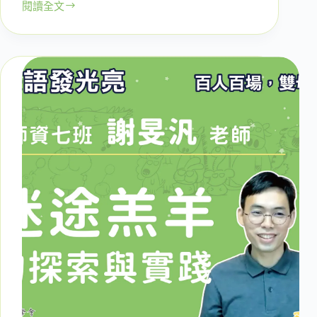
閱讀全文
二
十
一
場：
即
將
舉
家
出
國
生
活
的
陳
芷
翎
老
師
｜
是
如