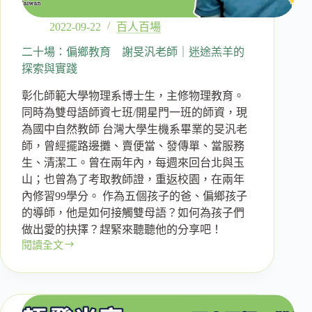
何
從
2022-09-22
百人百場
雙
母
二十場：偏鄉教育 謝旻汎老師｜迷途羔羊的
語
探索與實踐
的
彰化師範大學物理系博士生，主修物理教育。
視
角
同時為雙母語師資七班/開星門一班的師資，現
看
為國中自然教師 台灣大學生機系畢業的旻汎老
待
師，曾經擺路邊攤、賣便當、發傳單、當服務
雙
生、清潔工。曾在兩年內，每週來回台北與玉
語
山；也曾為了考取教師證，重返校園，在兩年
教
內修習99學分。 作為五個孩子的爸、偏鄉孩子
育
的導師，他是如何接觸雙母語？如何為孩子們
呢？
做出愛的抉擇？趕緊來聽聽他的分享吧！
閱讀全文
二
十
場：
偏
鄉