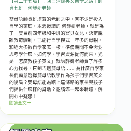
師
【第二十七場】：回首這條英文自學之路｜師
資七班 何靜妍老師
雙母語師資班培育的老師之中，有不少是投入
自學的家庭，本週邀請的 何靜妍老師，就是為
了一雙目前四年級和中班的寶貝女兒，決定脫
離教育體制，已施行自學模式一年多的母親。
和絕大多數自學家庭一樣，準備期間不免需要
思考學什麼、如何學、學習資源從何而來，光
是「怎麼教孩子英文」就讓靜妍老師費了許多
心力找尋，直到巧遇雙母語…… 為什麼自學家
長們願意選擇雙母語教學作為孩子們學習英文
的後盾？雙母語能為踏上這條路的家長與孩子
們提供什麼樣的幫助？邀請您一起來聆聽，解
開心中疑惑！
閱讀全文
【第
二
十
七
場】：