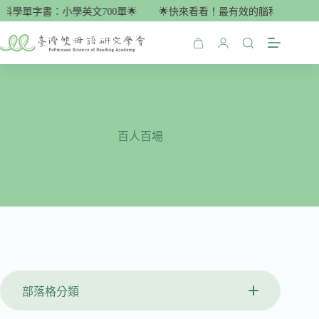
跳
單字書：小學英文700單🌟
🌟快來看看！最有效的腦科學單字書：小學
至
主
購
要
物
內
車
容
百人百場
部落格分類