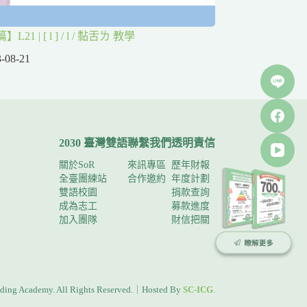
21 | [ l ] / l / 黏舌ㄌ 教學
-08-21
2030 臺灣雙語
聯繫我們
透明責信
關於SoR
來訊專區
歷年財報
全臺團練站
合作邀約
年度計劃
雙語校園
捐款查詢
成為志工
募款進度
加入團隊
財信把關
ding Academy. All Rights Reserved.｜Hosted By
SC-ICG
.