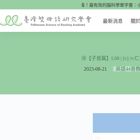
跳
🌟快來看看！最有效的腦科學單字書：小學英
至
主
最新消息
關
要
內
容
㉘【子音篇】L08 | [v] /v/
2023-08-21
英語44音