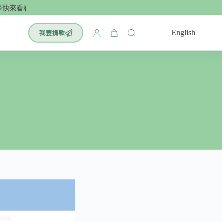
快來看看！最有效的腦科學單字書：小學英文700單🌟
我要捐款
English
購
物
車