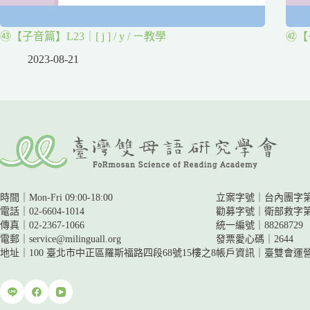
㊸【子音篇】L23｜[ j ] / y / ㄧ教學
㊷【子
2023-08-21
時間｜Mon-Fri 09:00-18:00
立案字號｜台內團字第11
電話｜02-6604-1014
勸募字號｜
衛部救字第1
傳真｜02-2367-1066
統一編號｜88268729
電郵｜service@milinguall.org
發票愛心碼｜2644
地址｜100 臺北市中正區羅斯福路四段68號15樓之8
帳戶資訊｜
臺雙會運