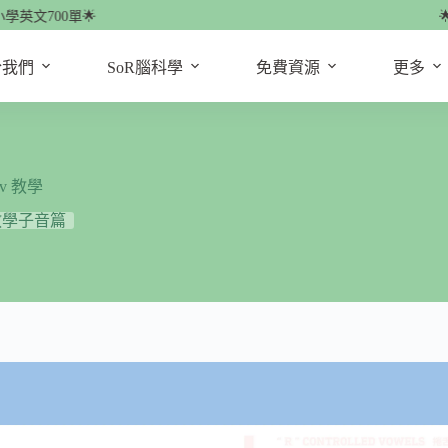
文700單🌟
🌟
於我們
SoR腦科學
免費資源
更多
ㄈv 教學
教學子音篇