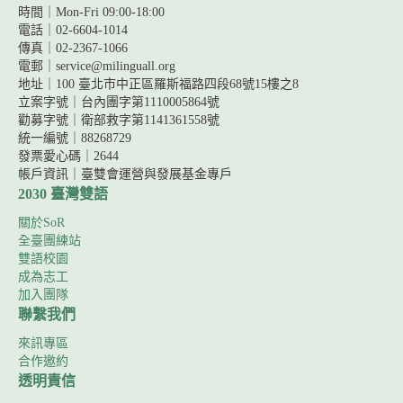
時間｜Mon-Fri 09:00-18:00
電話｜02-6604-1014
傳真｜02-2367-1066
電郵｜service@milinguall.org
地址｜100 臺北市中正區羅斯福路四段68號15樓之8
立案字號｜台內團字第1110005864號
勸募字號｜
衛部救字第1141361558號
統一編號｜88268729
發票愛心碼｜2644
帳戶資訊｜
臺雙會運營與發展基金專戶
2030 臺灣雙語
關於SoR
全臺團練站
雙語校園
成為志工
加入團隊
聯繫我們
來訊專區
合作邀約
透明責信