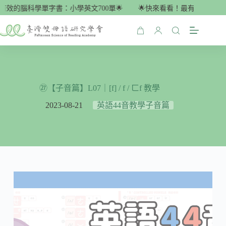
跳
有效的腦科學單字書：小學英文700單🌟
🌟快來看看！最有效的腦科學
至
主
購
要
物
內
車
容
㉗【子音篇】L07｜[f] / f / ㄈf 教學
2023-08-21
英語44音教學子音篇