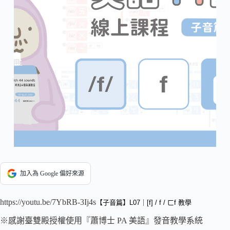
加入為 Google 偏好來源
https://youtu.be/7YbRB-3Ij4s
【子音篇】L07｜[f] / f / ㄈf 教學
※感謝臺雙殿授權使用『蕭博士 PA 美語』發音教學系統