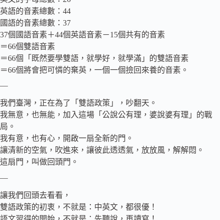
英語的音素總數：44
國語的音素總數：37
37個國語音素＋44個英語音素－15個共有的音素
＝66個雙語音素
＝66個「既然要學雙語，就學好，就學滿」的雙語音素
＝66個將會把可憐的棄英，一個一個撿回來養的音素。
—
我們臺灣，正在為了「雙語政策」，吵翻天。
我無意，也無能，加入這場「公說公有理，婆說婆有理」的戰
局。
我有意，也有心，開啟一扇全新的門。
讓清新的空氣，吹進來，讓彼此透透氣，放放風，解解悶。
這扇門，叫做回頭門。
—
讓我們回頭去看看，
雙語政策的初衷，不就是：中英文，都很優！
語文習得的開始，不就是：先聽說，再讀寫！