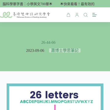
跳
腦科學單字書：小學英文700單🌟
🌟快來看看！最有效的腦科學單字書
至
主
購
要
物
內
車
容
26-44-66
2023-09-06
蕭博士學思筆記