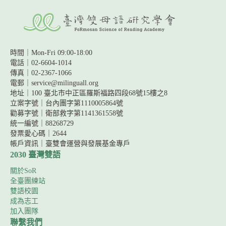
時間｜Mon-Fri 09:00-18:00
電話｜02-6604-1014
傳真｜02-2367-1066
電郵｜service@milinguall.org
地址｜100 臺北市中正區羅斯福路四段68號15樓之8
立案字號｜台內團字第1110005864號
勸募字號｜
衛部救字第1141361558號
統一編號｜88268729
發票愛心碼｜2644
帳戶資訊｜
臺雙會運營與發展基金專戶
2030 臺灣雙語
關於SoR
全臺團練站
雙語校園
成為志工
加入團隊
聯繫我們