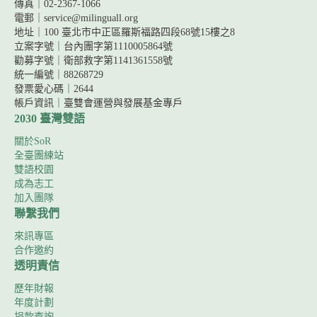
傳真｜02-2367-1066
電郵｜service@milinguall.org
地址｜100 臺北市中正區羅斯福路四段68號15樓之8
立案字號｜台內團字第1110005864號
勸募字號｜
衛部救字第1141361558號
統一編號｜88268729
發票愛心碼｜2644
帳戶資訊｜
臺雙會運營與發展基金專戶
2030 臺灣雙語
關於SoR
全臺團練站
雙語校園
成為志工
加入團隊
聯繫我們
來訊專區
合作邀約
透明責信
歷年財報
年度計劃
捐款查詢