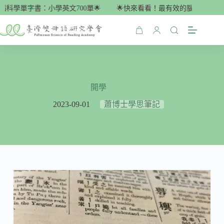
跳
科學單字書：小學英文700單🌟
🌟快來看看！最有效的腦科學單字書：
至
主
購
要
物
內
車
容
開學
2023-09-01
蕭博士學思筆記