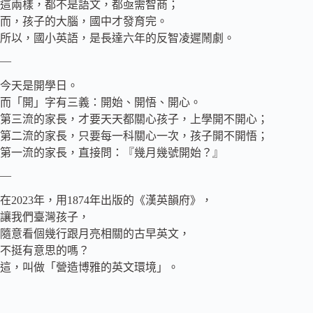
這兩樣，都不是語文，都亟需智商；
而，孩子的大腦，國中才發育完。
所以，國小英語，是長達六年的反智凌遲鬧劇。
—
今天是開學日。
而「開」字有三義：開始、開悟、開心。
第三流的家長，才要天天都關心孩子，上學開不開心；
第二流的家長，只要每一科關心一次，孩子開不開悟；
第一流的家長，直接問：『幾月幾號開始？』
—
在2023年，用1874年出版的《漢英韻府》，
讓我們臺灣孩子，
隨意看個幾行跟月亮相關的古早英文，
不挺有意思的嗎？
這，叫做「營造博雅的英文環境」。