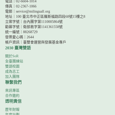
電話｜02-6604-1014
傳真｜02-2367-1066
電郵｜service@milinguall.org
地址｜100 臺北市中正區羅斯福路四段68號15樓之8
立案字號｜台內團字第1110005864號
勸募字號｜
衛部救字第1141361558號
統一編號｜88268729
發票愛心碼｜2644
帳戶資訊｜
臺雙會運營與發展基金專戶
2030 臺灣雙語
關於SoR
全臺團練站
雙語校園
成為志工
加入團隊
聯繫我們
來訊專區
合作邀約
透明責信
歷年財報
年度計劃