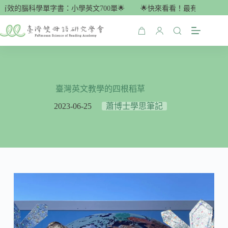
跳
有效的腦科學單字書：小學英文700單🌟
🌟快來看看！最有效的腦科學
至
主
購
要
物
內
車
容
臺灣英文教學的四根稻草
2023-06-25
蕭博士學思筆記