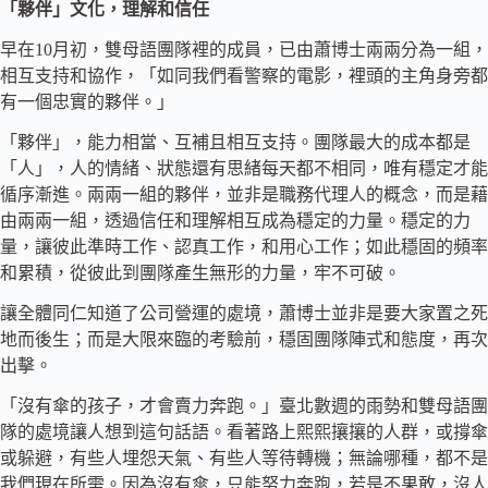
「夥伴」文化，理解和信任
早在10月初，雙母語團隊裡的成員，已由蕭博士兩兩分為一組，
相互支持和協作，「如同我們看警察的電影，裡頭的主角身旁都
有一個忠實的夥伴。」
「夥伴」，能力相當、互補且相互支持。團隊最大的成本都是
「人」，人的情緒、狀態還有思緒每天都不相同，唯有穩定才能
循序漸進。兩兩一組的夥伴，並非是職務代理人的概念，而是藉
由兩兩一組，透過信任和理解相互成為穩定的力量。穩定的力
量，讓彼此準時工作、認真工作，和用心工作；如此穩固的頻率
和累積，從彼此到團隊產生無形的力量，牢不可破。
讓全體同仁知道了公司營運的處境，蕭博士並非是要大家置之死
地而後生；而是大限來臨的考驗前，穩固團隊陣式和態度，再次
出擊。
「沒有傘的孩子，才會賣力奔跑。」臺北數週的雨勢和雙母語團
隊的處境讓人想到這句話語。看著路上熙熙攘攘的人群，或撐傘
或躲避，有些人埋怨天氣、有些人等待轉機；無論哪種，都不是
我們現在所需。因為沒有傘，只能努力奔跑，若是不果敢，沒人