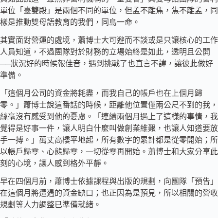
單位「臺雙殿」是兩個不同的單位，但孟不離焦，焦不離孟，同
樣是推動雙母語教育的我們，同島一命。
其實面對營運的處境，蕭博士大可避而不談或是只讓核心的工作
人員知道，不過團隊對於財務的立場始終是如此，透明且公開
──狀況好的時候報佳音，遇到挑戰了也直言不諱，讓彼此做好
準備。
「這個月公司的資金將耗盡，而我自己的帳戶也在上個月歸
零。」蕭博士說這番話的時候，距離他位置僅兩公尺不到的我，
絲毫沒有感受到他的憂慮。「連續兩個月遇上了這樣的事情，我
覺得是好事一件，讓人明白什麼叫做創業維艱，也讓人知道要放
手一搏。」萬丈高樓平地起，所有數字的累計都是從零開始；所
以帳戶歸零、心態歸零，一切從零再開始。蕭博士和大家分享此
刻的心境，讓人感到格外平靜。
早在四個月前，蕭博士依據課程與出版的規劃，向團隊「預告」
在這個月將遭遇的資金缺口；也正因為是預見，所以相關的營收
規劃等人力調整已準備就緒。