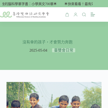
跳
效的腦科學單字書：小學英文700單🌟
🌟快來看看！最有效的腦科學單
至
主
購
要
物
內
車
容
沒有傘的孩子，才會努力奔跑
2025-05-04
臺雙會日常