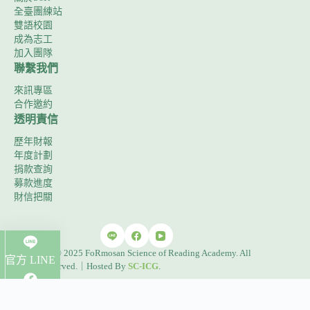
全臺團練站
雙語校園
成為志工
加入團隊
聯繫我們
來訊專區
合作邀約
透明責信
歷年財報
年度計劃
捐款查詢
募款進度
財信把關
Copyright © 2025 FoRmosan Science of Reading Academy. All
官方 LINE
Rights Reserved.｜Hosted By
SC-ICG
.
粉絲團