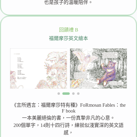
也是孩子的溫暖陪伴。
回饋禮 B
福爾摩莎英文繪本
《言所遇言：福爾摩莎特有種》FoRmosan Fables：the
F book
一本美麗絕倫的書，一份真摯非凡的心意。
200個單字，14則十四行詩，練就似淺實深的英文語
感，