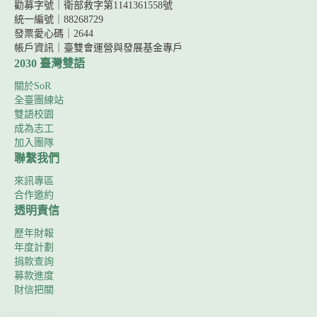
勸募字號｜
衛部救字第1141361558號
統一編號｜88268729
發票愛心碼｜2644
帳戶資訊｜
臺雙會運營與發展基金專戶
2030 臺灣雙語
關於SoR
全臺團練站
雙語校園
成為志工
加入團隊
聯繫我們
來訊專區
合作邀約
透明責信
歷年財報
年度計劃
捐款查詢
募款進度
財信把關