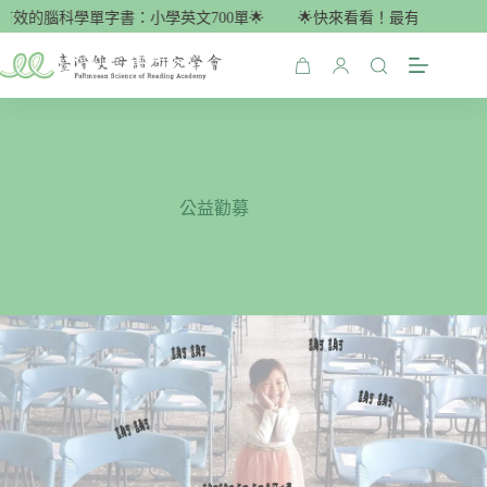
跳
效的腦科學單字書：小學英文700單🌟
🌟快來看看！最有效的腦科學單
至
主
購
要
物
內
車
容
公益勸募