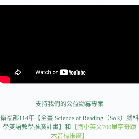
支持我們的公益勸募專案
衛福部114年【全臺 Science of Reading（SoR）腦科
學雙語教學推廣計畫】和
【國小英文700單字奇蹟
木音標推廣】