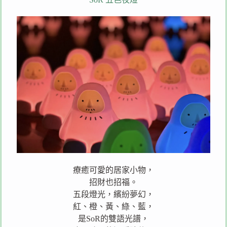
療癒可愛的居家小物，
招財也招福。
五段燈光，繽紛夢幻，
紅、橙、黃、綠、藍，
是SoR的雙語光譜，