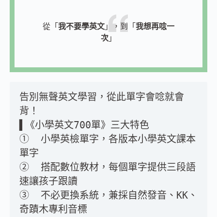
從「
我不要學英文
」，到「
我想再唸一
次
」
告別無聲英文學習，從此單字會唸就會
背！
▌《小學英文700單》三大特色
① ​ 小學英檢單字，各版本小學英文課本
單字
② ​ 搭配數位教材，每個單字提供三段語
速讓孩子跟讀
③ ​ 不必更換系統，兼採自然發音、KK、
奇蹟木專利音標