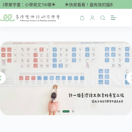
跳
單字書：小學英文700單🌟
🌟快來看看！最有效的腦科學單字書：小學
至
主
購
要
物
內
車
容