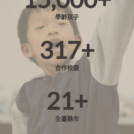
學齡孩子
317+
合作校園
21+
全臺縣市