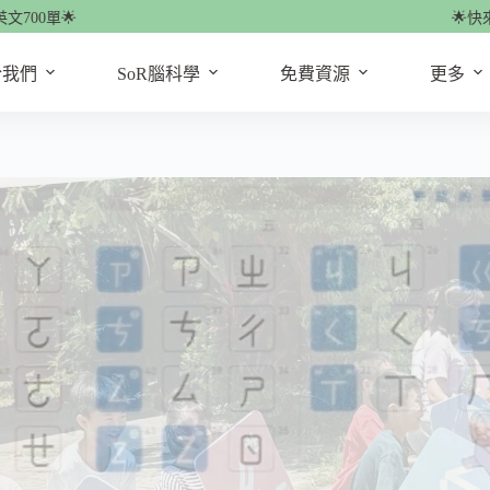
🌟
🌟快來看看！
於我們
SoR腦科學
免費資源
更多