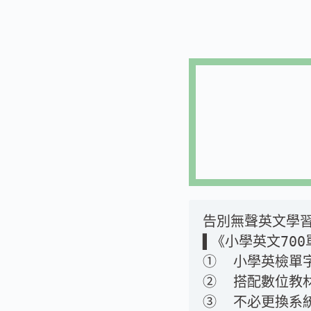
告別無聲英文學
▌《小學英文70
① ​ 小學英檢
② ​ 搭配數位
③ ​ 不必更換