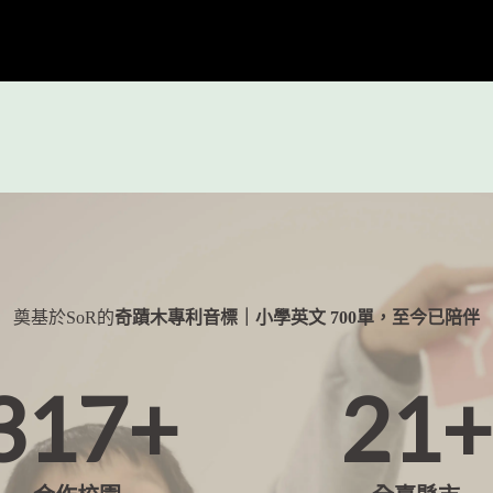
奠基於SoR的
奇蹟木專利音標｜小學英文 700單，至今已陪伴
317+
21+