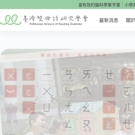
跳
🌟快來看看！最有效的腦科學單字書：小學英文700單
至
主
最新消息
關
要
內
容